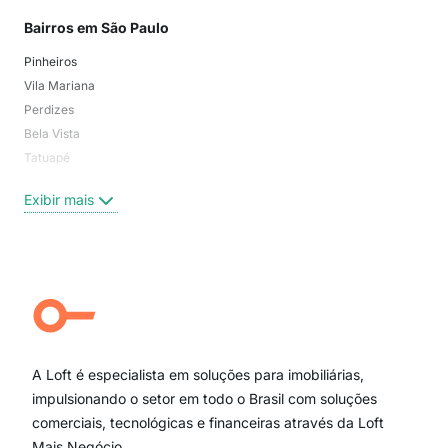
Bairros em São Paulo
Mai
Pinheiros
San
Vila Mariana
Moo
Perdizes
Bos
Bela Vista
Higi
Tatuapé
Vil
Brooklin
Exi
Exibir mais
Centro
Moema Pássaros
Jardim Paulista
Aclimação
Campo Belo
Ipiranga
Vila Andrade
Paraíso
A Loft é especialista em soluções para imobiliárias,
Itaim Bibi
impulsionando o setor em todo o Brasil com soluções
comerciais, tecnológicas e financeiras através da Loft
Mais Negócio.