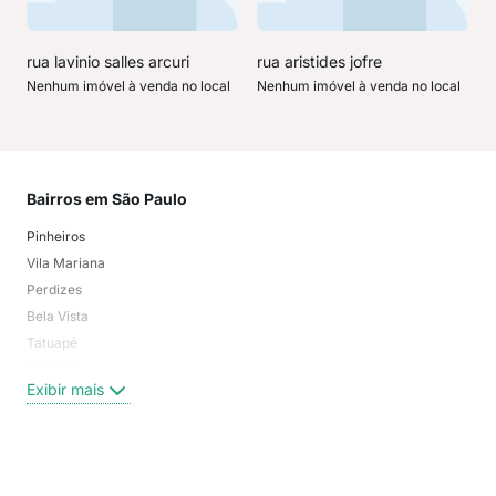
rua lavinio salles arcuri
rua aristides jofre
Nenhum imóvel à venda no local
Nenhum imóvel à venda no local
Bairros em São Paulo
Mai
Pinheiros
San
Vila Mariana
Moo
Perdizes
Bos
Bela Vista
Higi
Tatuapé
Vil
Brooklin
Exi
Exibir mais
Centro
Moema Pássaros
Jardim Paulista
Aclimação