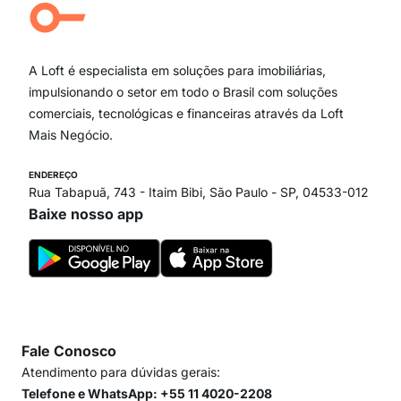
Campo Belo
Ipiranga
Vila Andrade
Paraíso
A Loft é especialista em soluções para imobiliárias,
Itaim Bibi
impulsionando o setor em todo o Brasil com soluções
comerciais, tecnológicas e financeiras através da Loft
Mais Negócio.
ENDEREÇO
Rua Tabapuã, 743 - Itaim Bibi, São Paulo - SP, 04533-012
Baixe nosso app
Fale Conosco
Atendimento para dúvidas gerais:
Telefone e WhatsApp: +55 11 4020-2208