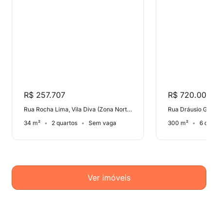
R$ 257.707
R$ 720.000
Rua Rocha Lima, Vila Diva (Zona Norte)
34 m²
2 quartos
Sem vaga
300 m²
6 quar
Ver imóveis