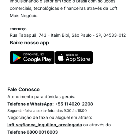
Itaim Bibi
impulsionando o setor em todo o Brasil com soluções
comerciais, tecnológicas e financeiras através da Loft
Mais Negócio.
ENDEREÇO
Rua Tabapuã, 743 - Itaim Bibi, São Paulo - SP, 04533-012
Baixe nosso app
Fale Conosco
Atendimento para dúvidas gerais:
Telefone e WhatsApp: +55 11 4020-2208
Segunda-feira a sexta-feira das 9:00 às 18:00
Negociação de taxa ou aluguel em atraso:
loft.vc/fianca_inquilino_arealogada
ou através do
Telefone 0800 001 6003