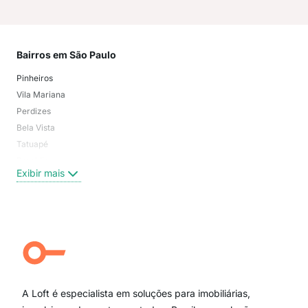
Bairros em São Paulo
Mai
Pinheiros
San
Vila Mariana
Moo
Perdizes
Bos
Bela Vista
Higi
Tatuapé
Vil
Brooklin
Exi
Exibir mais
Centro
Moema Pássaros
Jardim Paulista
Aclimação
Campo Belo
Ipiranga
Vila Andrade
Paraíso
A Loft é especialista em soluções para imobiliárias,