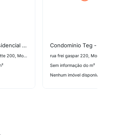
Condominio Residencial Urban Mooca
Condominio Teg - Mooca
rua conselheiro lafaiette 200, Mooca
rua frei gaspar 220, Mooca
m²
Sem informação do m²
Nenhum imóvel disponível
o