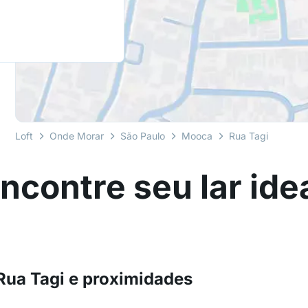
Loft
Onde Morar
São Paulo
Mooca
Rua Tagi
ncontre seu lar ide
Rua Tagi e proximidades