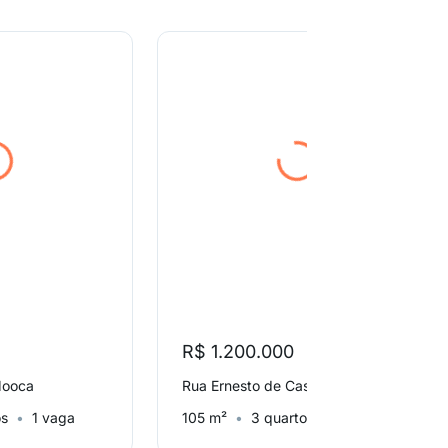
R$ 1.200.000
Mooca
Rua Ernesto de Castro, Brás
os
1 vaga
105 m²
3 quartos
2 vagas