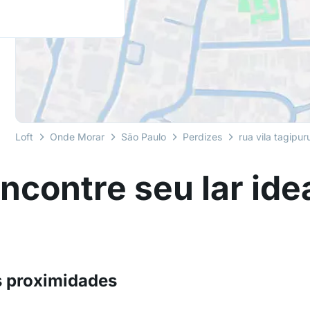
Loft
Onde Morar
São Paulo
Perdizes
rua vila tagipur
ncontre seu lar ide
s proximidades