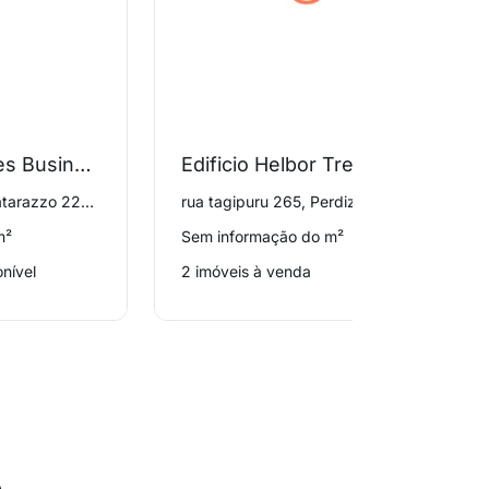
Edificios Perdizes Business Center e Villaggio Di Castelabatte
Edificio Helbor Trend Pacaembu
avenida francisco matarazzo 229, Perdizes
rua tagipuru 265, Perdizes
m²
Sem informação do m²
nível
2 imóveis à venda
o