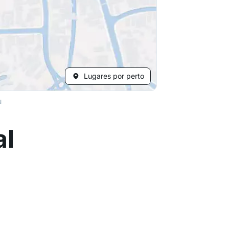
Lugares por perto
u
al