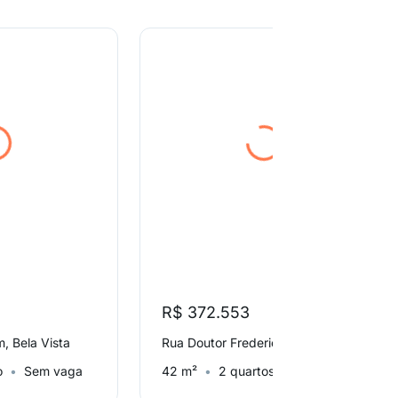
R$ 372.553
, Bela Vista
Rua Doutor Frederico Steidel, Vila Buarque
o
Sem vaga
42 m²
2 quartos
Sem vaga