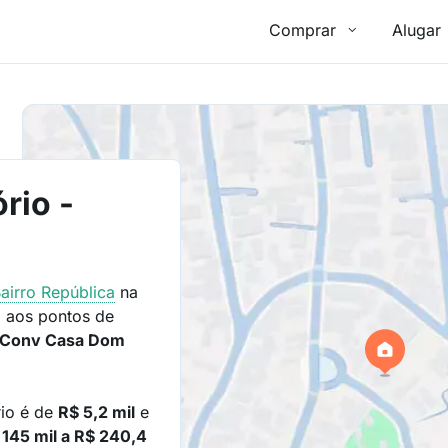
Comprar
Alugar
rio -
airro
República
na
 aos pontos de
P Conv Casa Dom
rio é de
R$ 5,2 mil
e
 145 mil a R$ 240,4