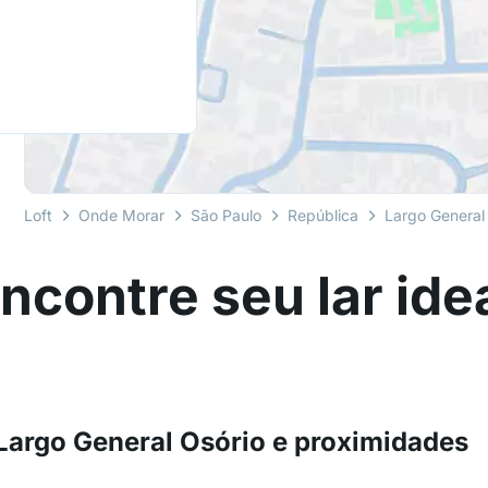
Loft
Onde Morar
São Paulo
República
Largo General
ncontre seu lar ide
Largo General Osório e proximidades