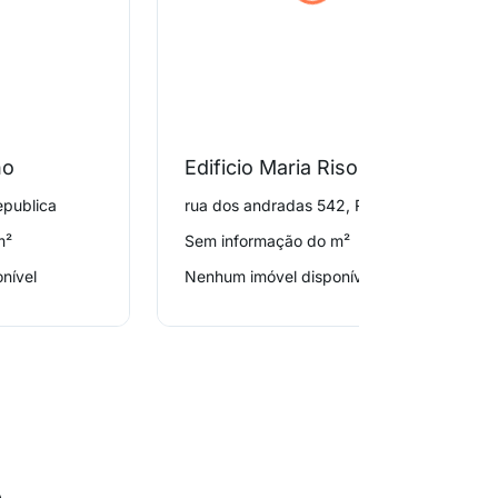
no
Edificio Maria Risoleta
epublica
rua dos andradas 542, Republica
m²
Sem informação do m²
nível
Nenhum imóvel disponível
o