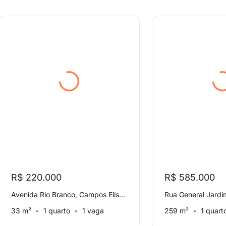
R$ 220.000
R$ 585.000
Avenida Rio Branco, Campos Elíseos
Rua General Jardim
33 m²
1 quarto
1 vaga
259 m²
1 quart