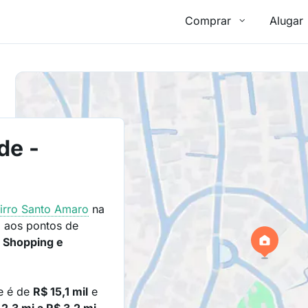
Comprar
Alugar
de -
irro
Santo Amaro
na
 aos pontos de
a Shopping e
de é de
R$ 15,1 mil
e