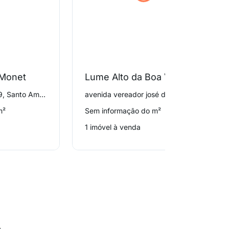
 Monet
Lume Alto da Boa Vista
rua irineu marinho 179, Santo Amaro
avenida vereador josé diniz 3944, Santo Amaro
m²
Sem informação do m²
1 imóvel à venda
o