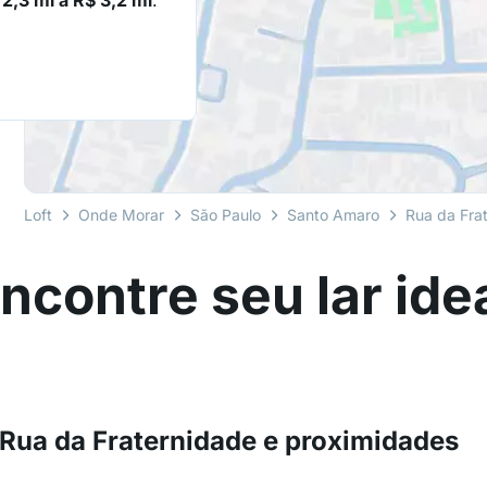
 2,3 mi a R$ 3,2 mi
.
Loft
Onde Morar
São Paulo
Santo Amaro
Rua da Fra
ncontre seu lar ide
Rua da Fraternidade e proximidades