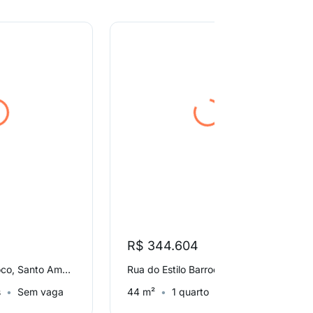
R$ 344.604
Rua do Estilo Barroco, Santo Amaro
Rua do Estilo Barroco, Santo Amaro
s
Sem vaga
44 m²
1 quarto
Sem vaga