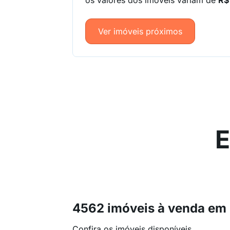
os valores dos imóveis variam de
R$
Ver imóveis próximos
E
4562 imóveis à venda em 
Confira os imóveis disponíveis