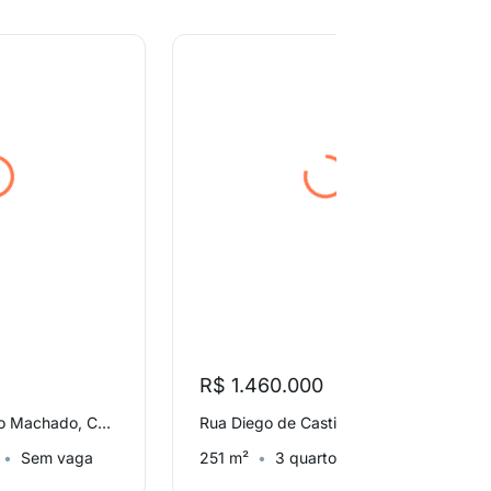
R$ 1.460.000
Rua Capitão Otávio Machado, Chácara Santo Antônio (Zona Sul)
Rua Diego de Castilho, Jardim Fonte do Morumbi
Sem vaga
251 m²
3 quartos
3 vagas