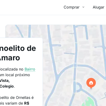
Comprar
Alugar
noelito de
 Amaro
 localizada no
Bairro
um local próximo
Vista,
Colegio
.
elito de Ornellas é
eis variam de
R$