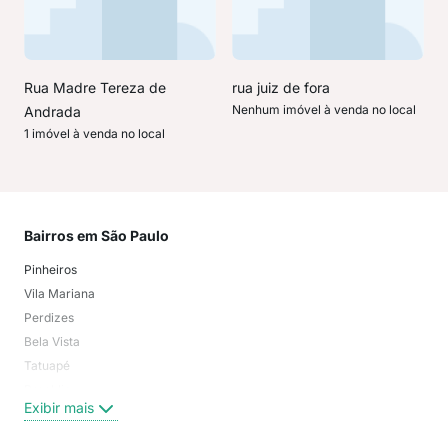
Rua Madre Tereza de
rua juiz de fora
Nenhum imóvel à venda no local
Andrada
1 imóvel à venda no local
Bairros em São Paulo
Mai
Pinheiros
San
Vila Mariana
Moo
Perdizes
Bos
Bela Vista
Higi
Tatuapé
Vil
Brooklin
Exi
Exibir mais
Centro
Moema Pássaros