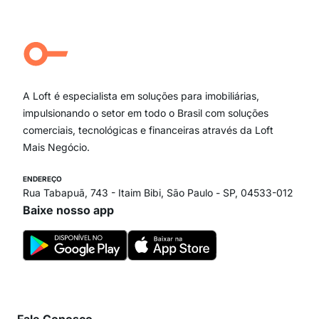
Jardim Paulista
Aclimação
Campo Belo
Ipiranga
Vila Andrade
Paraíso
A Loft é especialista em soluções para imobiliárias,
Itaim Bibi
impulsionando o setor em todo o Brasil com soluções
comerciais, tecnológicas e financeiras através da Loft
Mais Negócio.
ENDEREÇO
Rua Tabapuã, 743 - Itaim Bibi, São Paulo - SP, 04533-012
Baixe nosso app