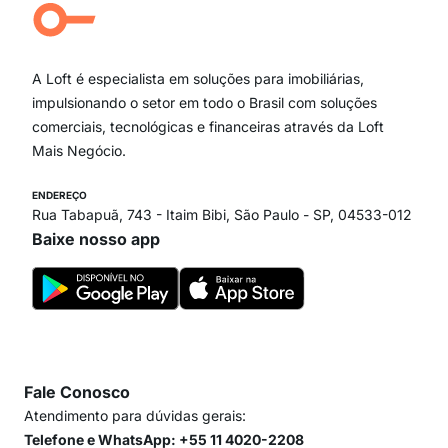
Campo Belo
Ipiranga
Vila Andrade
Paraíso
A Loft é especialista em soluções para imobiliárias,
Itaim Bibi
impulsionando o setor em todo o Brasil com soluções
comerciais, tecnológicas e financeiras através da Loft
Mais Negócio.
ENDEREÇO
Rua Tabapuã, 743 - Itaim Bibi, São Paulo - SP, 04533-012
Baixe nosso app
Fale Conosco
Atendimento para dúvidas gerais:
Telefone e WhatsApp: +55 11 4020-2208