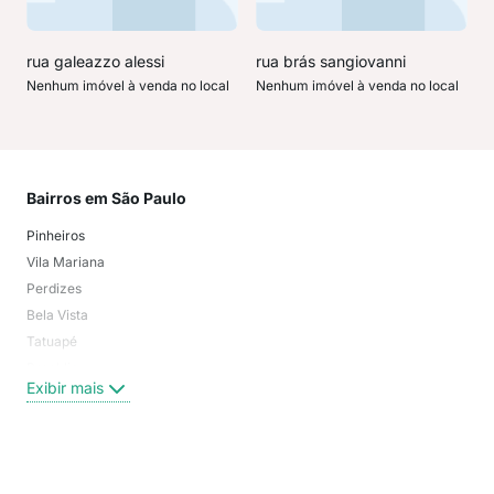
rua galeazzo alessi
rua brás sangiovanni
Nenhum imóvel à venda no local
Nenhum imóvel à venda no local
Bairros em São Paulo
Mai
Pinheiros
San
Vila Mariana
Moo
Perdizes
Bos
Bela Vista
Higi
Tatuapé
Vil
Brooklin
Exi
Exibir mais
Centro
Moema Pássaros
Jardim Paulista
Aclimação