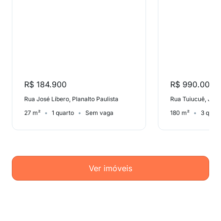
R$ 184.900
R$ 990.000
Rua José Líbero, Planalto Paulista
Rua Tuiucuê, Jar
27 m²
1 quarto
Sem vaga
180 m²
3 quar
Ver imóveis