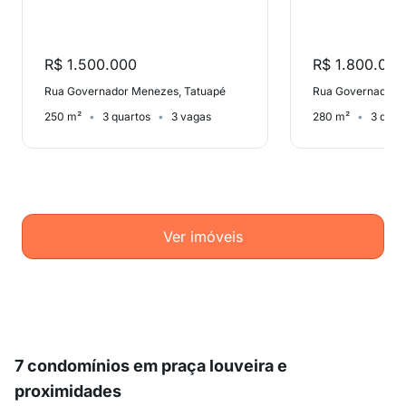
R$ 1.500.000
R$ 1.800.000
Rua Governador Menezes, Tatuapé
Rua Governador 
250 m²
3 quartos
3 vagas
280 m²
3 quar
Ver imóveis
7 condomínios em praça louveira e
proximidades