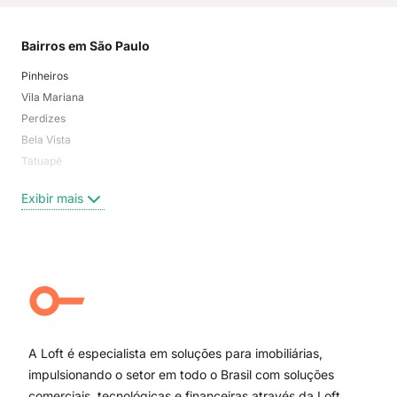
Bairros em São Paulo
Mai
Pinheiros
San
Vila Mariana
Moo
Perdizes
Bos
Bela Vista
Higi
Tatuapé
Vil
Brooklin
Exi
Exibir mais
Centro
Moema Pássaros
Jardim Paulista
Aclimação
Campo Belo
Ipiranga
Vila Andrade
Paraíso
A Loft é especialista em soluções para imobiliárias,
Itaim Bibi
impulsionando o setor em todo o Brasil com soluções
comerciais, tecnológicas e financeiras através da Loft