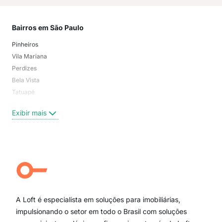
Bairros em São Paulo
Mai
Pinheiros
San
Vila Mariana
Moo
Perdizes
Bos
Bela Vista
Higi
Tatuapé
Vil
Brooklin
Exi
Exibir mais
Centro
Moema Pássaros
Jardim Paulista
Aclimação
Campo Belo
Ipiranga
Vila Andrade
Paraíso
A Loft é especialista em soluções para imobiliárias,
Itaim Bibi
impulsionando o setor em todo o Brasil com soluções