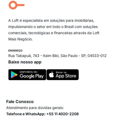
Campo Belo
Ipiranga
Vila Andrade
Paraíso
A Loft é especialista em soluções para imobiliárias,
Itaim Bibi
impulsionando o setor em todo o Brasil com soluções
comerciais, tecnológicas e financeiras através da Loft
Mais Negócio.
ENDEREÇO
Rua Tabapuã, 743 - Itaim Bibi, São Paulo - SP, 04533-012
Baixe nosso app
Fale Conosco
Atendimento para dúvidas gerais:
Telefone e WhatsApp: +55 11 4020-2208