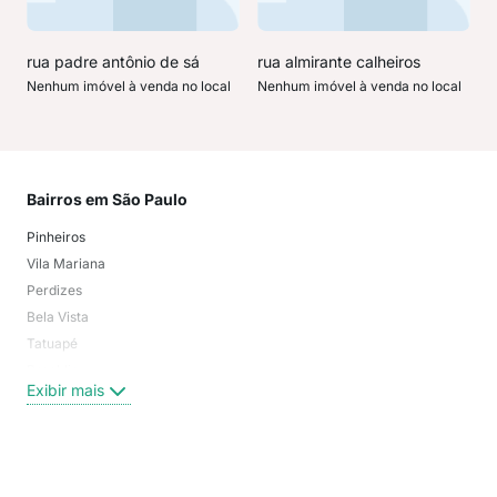
rua padre antônio de sá
rua almirante calheiros
Nenhum imóvel à venda no local
Nenhum imóvel à venda no local
Bairros em São Paulo
Mai
Pinheiros
San
Vila Mariana
Moo
Perdizes
Bos
Bela Vista
Higi
Tatuapé
Vil
Brooklin
Exi
Exibir mais
Centro
Moema Pássaros
Jardim Paulista
Aclimação