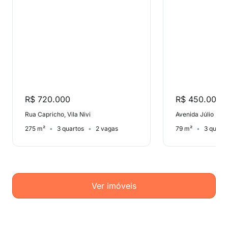
R$ 720.000
R$ 450.000
Rua Capricho, Vila Nivi
Avenida Júlio Buo
275 m²
3 quartos
2 vagas
79 m²
3 quart
Ver imóveis