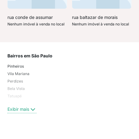
rua conde de assumar
rua baltazar de morais
Nenhum imóvel à venda no local
Nenhum imóvel à venda no local
Bairros em São Paulo
Mai
Pinheiros
San
Vila Mariana
Moo
Perdizes
Bos
Bela Vista
Higi
Tatuapé
Vil
Brooklin
Exi
Exibir mais
Centro
Moema Pássaros
Jardim Paulista
Aclimação