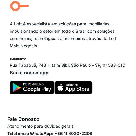
Campo Belo
Ipiranga
Vila Andrade
Paraíso
A Loft é especialista em soluções para imobiliárias,
Itaim Bibi
impulsionando o setor em todo o Brasil com soluções
comerciais, tecnológicas e financeiras através da Loft
Mais Negócio.
ENDEREÇO
Rua Tabapuã, 743 - Itaim Bibi, São Paulo - SP, 04533-012
Baixe nosso app
Fale Conosco
Atendimento para dúvidas gerais:
Telefone e WhatsApp: +55 11 4020-2208