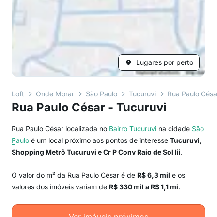
Lugares por perto
Loft
Onde Morar
São Paulo
Tucuruvi
Rua Paulo Césa
Rua Paulo César - Tucuruvi
Rua Paulo César localizada no
Bairro
Tucuruvi
na cidade
São
Paulo
é um local próximo aos pontos de interesse
Tucuruvi,
Shopping Metrô Tucuruvi e Cr P Conv Raio de Sol Iii
.
O valor do m² da Rua Paulo César é de
R$ 6,3 mil
e os
valores dos imóveis variam de
R$ 330 mil a R$ 1,1 mi
.
Ver imóveis próximos