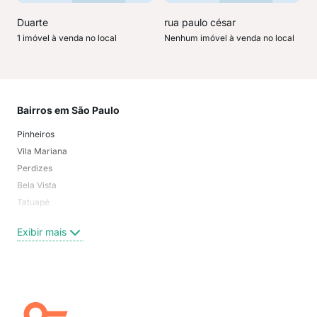
Duarte
rua paulo césar
1 imóvel à venda no local
Nenhum imóvel à venda no local
Bairros em São Paulo
Mai
Pinheiros
San
Vila Mariana
Moo
Perdizes
Bos
Bela Vista
Higi
Tatuapé
Vil
Brooklin
Exi
Exibir mais
Centro
Moema Pássaros
Jardim Paulista
Aclimação
Campo Belo