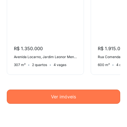
R$ 1.350.000
R$ 1.915.000
Avenida Locarno, Jardim Leonor Mendes de Barros
307 m²
2 quartos
4 vagas
600 m²
4 quar
Ver imóveis