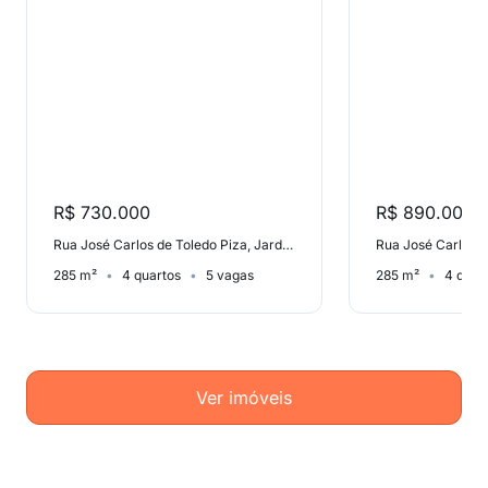
R$ 730.000
R$ 890.000
Rua José Carlos de Toledo Piza, Jardim Fonte do Morumbi
285 m²
4 quartos
5 vagas
285 m²
4 quar
Ver imóveis