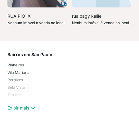
RUA PIO IX
rua oagy kalile
Nenhum imóvel à venda no local
Nenhum imóvel à venda no local
Bairros em São Paulo
Mai
Pinheiros
San
Vila Mariana
Moo
Perdizes
Bos
Bela Vista
Higi
Tatuapé
Vil
Brooklin
Exi
Exibir mais
Centro
Moema Pássaros
Jardim Paulista
Aclimação