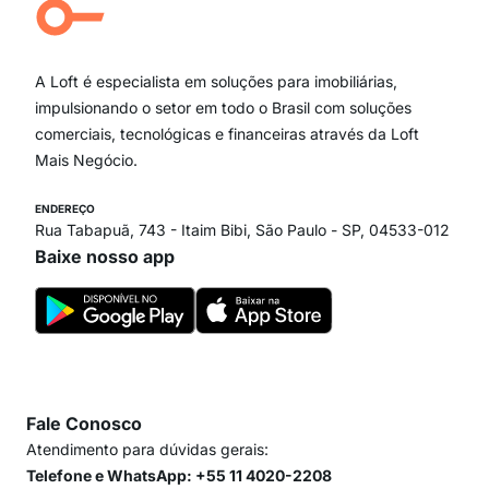
Campo Belo
Ipiranga
Vila Andrade
Paraíso
A Loft é especialista em soluções para imobiliárias,
Itaim Bibi
impulsionando o setor em todo o Brasil com soluções
comerciais, tecnológicas e financeiras através da Loft
Mais Negócio.
ENDEREÇO
Rua Tabapuã, 743 - Itaim Bibi, São Paulo - SP, 04533-012
Baixe nosso app
Fale Conosco
Atendimento para dúvidas gerais:
Telefone e WhatsApp: +55 11 4020-2208