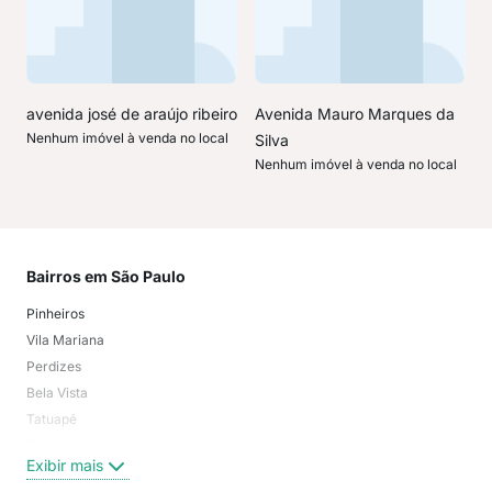
avenida josé de araújo ribeiro
Avenida Mauro Marques da
Nenhum imóvel à venda no local
Silva
Nenhum imóvel à venda no local
Bairros em São Paulo
Mai
Pinheiros
San
Vila Mariana
Moo
Perdizes
Bos
Bela Vista
Higi
Tatuapé
Vil
Brooklin
Exi
Exibir mais
Centro