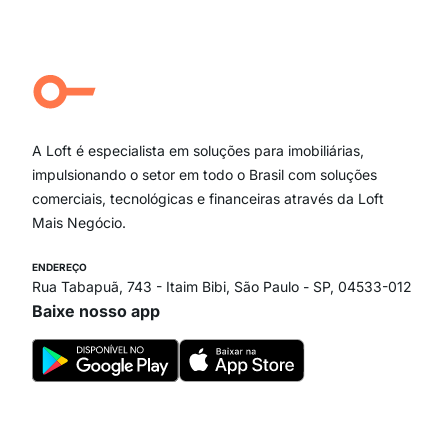
Moema Pássaros
Jardim Paulista
Aclimação
Campo Belo
Ipiranga
Vila Andrade
Paraíso
A Loft é especialista em soluções para imobiliárias,
Itaim Bibi
impulsionando o setor em todo o Brasil com soluções
comerciais, tecnológicas e financeiras através da Loft
Mais Negócio.
ENDEREÇO
Rua Tabapuã, 743 - Itaim Bibi, São Paulo - SP, 04533-012
Baixe nosso app