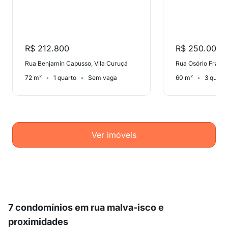
R$ 212.800
R$ 250.000
Rua Benjamin Capusso, Vila Curuçá
72 m²
1 quarto
Sem vaga
60 m²
3 quart
Ver imóveis
7 condomínios em rua malva-isco e
proximidades