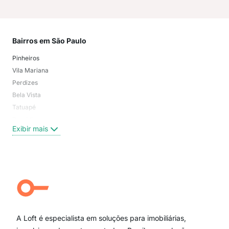
Bairros em São Paulo
Mai
Pinheiros
San
Vila Mariana
Moo
Perdizes
Bos
Bela Vista
Higi
Tatuapé
Vil
Brooklin
Exi
Exibir mais
Centro
Moema Pássaros
Jardim Paulista
Aclimação
Campo Belo
Ipiranga
Vila Andrade
Paraíso
A Loft é especialista em soluções para imobiliárias,