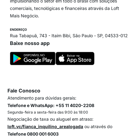
Itaim Bibi
impulsionando o setor em todo o Brasil com soluções
comerciais, tecnológicas e financeiras através da Loft
Mais Negócio.
ENDEREÇO
Rua Tabapuã, 743 - Itaim Bibi, São Paulo - SP, 04533-012
Baixe nosso app
Fale Conosco
Atendimento para dúvidas gerais:
Telefone e WhatsApp: +55 11 4020-2208
Segunda-feira a sexta-feira das 9:00 às 18:00
Negociação de taxa ou aluguel em atraso:
loft.vc/fianca_inquilino_arealogada
ou através do
Telefone 0800 001 6003