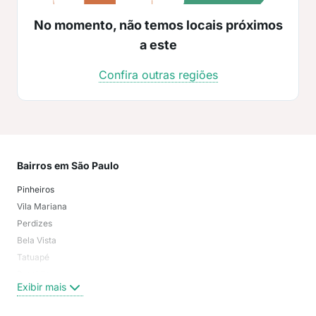
No momento, não temos locais próximos
a este
Confira outras regiões
Bairros em São Paulo
Mai
Pinheiros
San
Vila Mariana
Moo
Perdizes
Bos
Bela Vista
Higi
Tatuapé
Vil
Brooklin
Exi
Exibir mais
Centro
Moema Pássaros