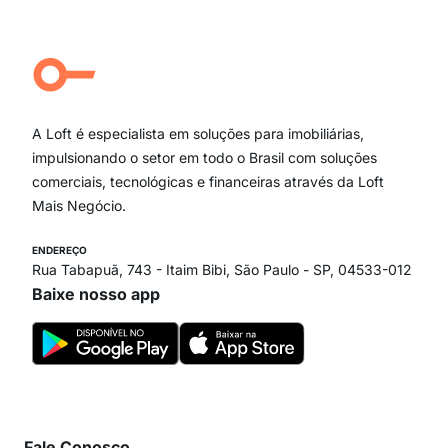
Jardim Paulista
Aclimação
Campo Belo
Ipiranga
Vila Andrade
Paraíso
A Loft é especialista em soluções para imobiliárias,
Itaim Bibi
impulsionando o setor em todo o Brasil com soluções
comerciais, tecnológicas e financeiras através da Loft
Mais Negócio.
ENDEREÇO
Rua Tabapuã, 743 - Itaim Bibi, São Paulo - SP, 04533-012
Baixe nosso app
Fale Conosco