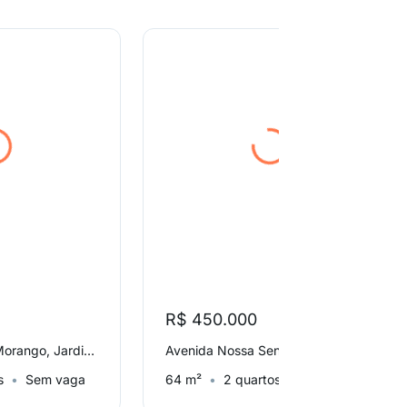
R$ 450.000
Rua Basílio Alves Morango, Jardim Brasil (Zona Norte)
Avenida Nossa Senhora do Loreto, Vila Medeiros
s
Sem vaga
64 m²
2 quartos
1 vaga