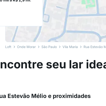
0 mil a R$ 2,9 mi
.
Loft
Onde Morar
São Paulo
Vila Maria
Rua Estevão M
ncontre seu lar ide
ua Estevão Mélio e proximidades