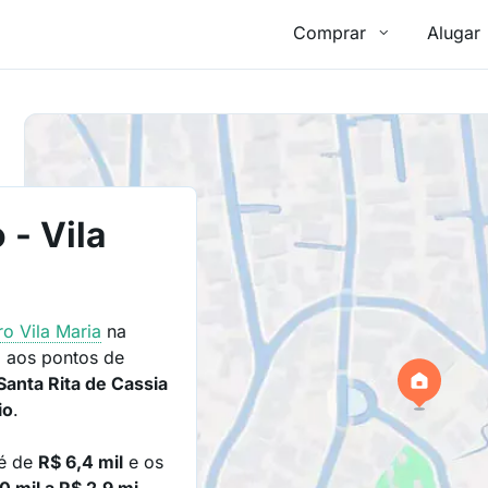
Comprar
Alugar
 - Vila
rro
Vila Maria
na
 aos pontos de
Santa Rita de Cassia
io
.
 é de
R$ 6,4 mil
e os