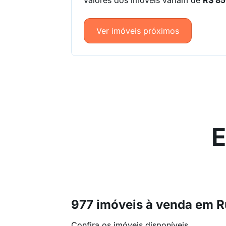
valores dos imóveis variam de
R$ 85
Ver imóveis próximos
E
977 imóveis à venda em R
Confira os imóveis disponíveis