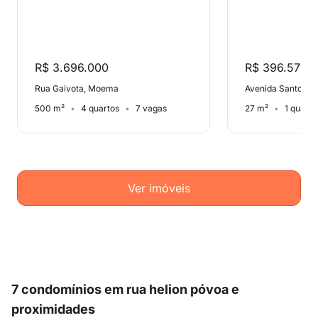
R$ 3.696.000
R$ 396.576
Rua Gaivota, Moema
500 m²
4 quartos
7 vagas
27 m²
1 quarto
Ver imóveis
7 condomínios em rua helion póvoa e
proximidades