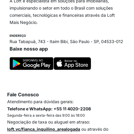
Paraíso
A Loft é especialista em soluções para imobiliárias,
Itaim Bibi
impulsionando o setor em todo o Brasil com soluções
comerciais, tecnológicas e financeiras através da Loft
Mais Negócio.
ENDEREÇO
Rua Tabapuã, 743 - Itaim Bibi, São Paulo - SP, 04533-012
Baixe nosso app
Fale Conosco
Atendimento para dúvidas gerais:
Telefone e WhatsApp: +55 11 4020-2208
Segunda-feira a sexta-feira das 9:00 às 18:00
Negociação de taxa ou aluguel em atraso:
loft.vc/fianca_inquilino_arealogada
ou através do