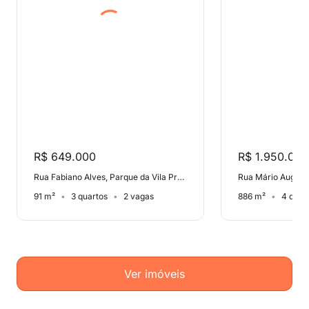
R$ 649.000
R$ 1.950.000
Rua Fabiano Alves, Parque da Vila Prudente
91 m²
3 quartos
2 vagas
886 m²
4 quar
Ver imóveis