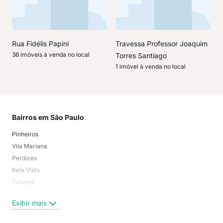
Rua Fidélis Papini
Travessa Professor Joaquim
36 imóveis à venda no local
Torres Santiago
1 imóvel à venda no local
Bairros em São Paulo
Mai
Pinheiros
San
Vila Mariana
Moo
Perdizes
Bos
Bela Vista
Higi
Tatuapé
Vil
Brooklin
Exi
Exibir mais
Centro
Moema Pássaros