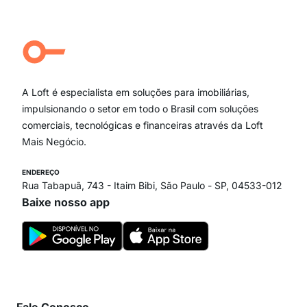
Jardim Paulista
Aclimação
Campo Belo
Ipiranga
Vila Andrade
Paraíso
A Loft é especialista em soluções para imobiliárias,
Itaim Bibi
impulsionando o setor em todo o Brasil com soluções
comerciais, tecnológicas e financeiras através da Loft
Mais Negócio.
ENDEREÇO
Rua Tabapuã, 743 - Itaim Bibi, São Paulo - SP, 04533-012
Baixe nosso app