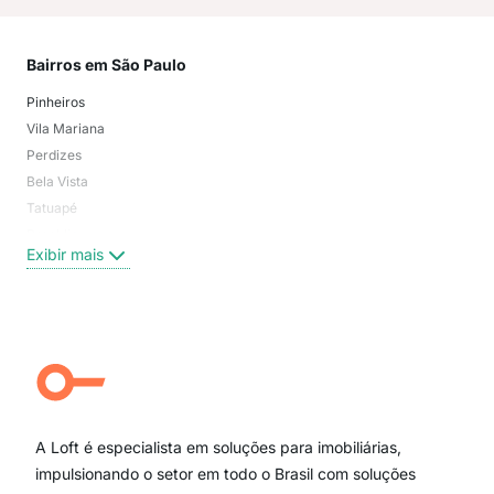
Bairros em São Paulo
Mai
Pinheiros
San
Vila Mariana
Moo
Perdizes
Bos
Bela Vista
Higi
Tatuapé
Vil
Brooklin
Exi
Exibir mais
Centro
Moema Pássaros
Jardim Paulista
Aclimação
Campo Belo
Ipiranga
Vila Andrade
Paraíso
A Loft é especialista em soluções para imobiliárias,
Itaim Bibi
impulsionando o setor em todo o Brasil com soluções