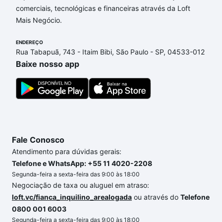
comerciais, tecnológicas e financeiras através da Loft
adequar ao seu orçamento. Se ainda tem alguma
Mais Negócio.
dúvida dos custos envolvidos no processo de
compra, veja em nosso portal
quanto custa comprar
ENDEREÇO
um apartamento
e conte com a gente para comprar
Rua Tabapuã, 743 - Itaim Bibi, São Paulo - SP, 04533-012
o imóvel dos seus sonhos com segurança e
Baixe nosso app
conforto. Loft, com você até as chaves.
Fale Conosco
Atendimento para dúvidas gerais:
Telefone e WhatsApp: +55 11 4020-2208
Segunda-feira a sexta-feira das 9:00 às 18:00
Negociação de taxa ou aluguel em atraso:
loft.vc/fianca_inquilino_arealogada
ou através do
Telefone
0800 001 6003
Segunda-feira a sexta-feira das 9:00 às 18:00