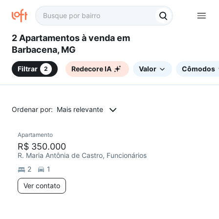
2 Apartamentos à venda em
Barbacena, MG
Filtrar
Redecore IA
Valor
Cômodos
2
Ordenar por:
Mais relevante
Apartamento
Chegou este mês
R$ 350.000
R. Maria Antônia de Castro, Funcionários
2
1
Ver contato