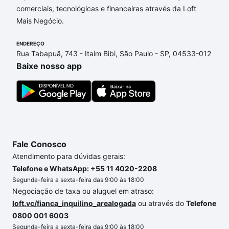
comerciais, tecnológicas e financeiras através da Loft
Barbacena, MG que custam a partir de R$ 0 e com
Mais Negócio.
nossas opções de financiamento imobiliário as
parcelas podem se adequar ao seu orçamento. Se
ENDEREÇO
ainda tem alguma dúvida dos custos envolvidos no
Rua Tabapuã, 743 - Itaim Bibi, São Paulo - SP, 04533-012
processo de compra, veja em nosso portal
quanto
Baixe nosso app
custa comprar um apartamento
e conte com a
gente para comprar o imóvel dos seus sonhos com
segurança e conforto. Loft, com você até as
chaves.
Fale Conosco
Atendimento para dúvidas gerais:
Telefone e WhatsApp: +55 11 4020-2208
Segunda-feira a sexta-feira das 9:00 às 18:00
Negociação de taxa ou aluguel em atraso:
loft.vc/fianca_inquilino_arealogada
ou através do
Telefone
0800 001 6003
Segunda-feira a sexta-feira das 9:00 às 18:00