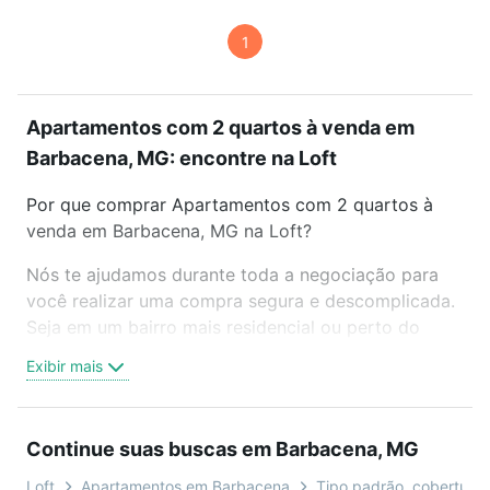
1
Apartamentos com 2 quartos à venda em
Barbacena, MG: encontre na Loft
Por que comprar Apartamentos com 2 quartos à
venda em Barbacena, MG na Loft?
Nós te ajudamos durante toda a negociação para
você realizar uma compra segura e descomplicada.
Seja em um bairro mais residencial ou perto do
trabalho e do metrô, aqui você vai encontrar a
Exibir mais
oferta ideal de Apartamentos com 2 quartos à
venda em Barbacena, MG para conquistar seu
sonho. Agende uma visita presencial ou por
Continue suas buscas em Barbacena, MG
videochamada, é grátis, sem compromisso e você
ainda conta com mais de 46 mil corretores e
Loft
Apartamentos em Barbacena
Tipo padrão, cobertura, 