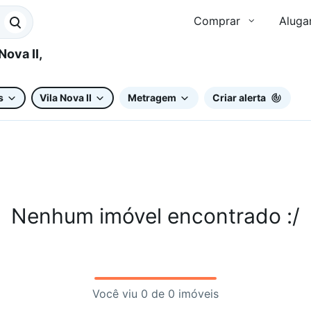
Comprar
Aluga
s
Vila Nova II
Metragem
Criar alerta
Nenhum imóvel encontrado :/
Você viu 0 de 0 imóveis