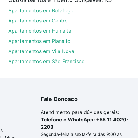
rtamentos com 3 quartos à venda em Vila Nova II, Bento G
Apartamentos em Botafogo
las podem se adequar ao seu orçamento. Se ainda tem algu
um apartamento
e conte com a gente para comprar o imóve
Apartamentos em Centro
Apartamentos em Humaitá
Apartamentos em Planalto
Apartamentos em Vila Nova
Apartamentos em São Francisco
Fale Conosco
Atendimento para dúvidas gerais:
Telefone e WhatsApp: +55 11 4020-
2208
es
Segunda-feira a sexta-feira das 9:00 às
ft Mais