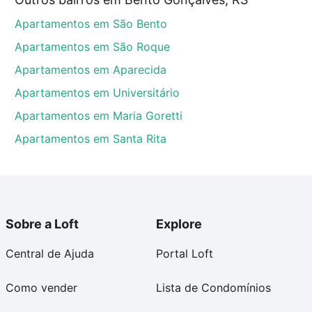
onçalves, RS que custam a partir de R$ 0 e com
Apartamentos em São Bento
ma dúvida dos custos envolvidos no processo de
l dos seus sonhos com segurança e conforto. Loft,
Apartamentos em São Roque
Apartamentos em Aparecida
Apartamentos em Universitário
Apartamentos em Maria Goretti
Apartamentos em Santa Rita
Sobre a Loft
Explore
Central de Ajuda
Portal Loft
Como vender
Lista de Condomínios