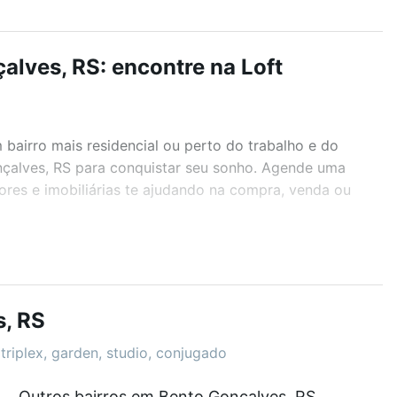
alves, RS: encontre na Loft
airro mais residencial ou perto do trabalho e do
onçalves, RS para conquistar seu sonho. Agende uma
ores e imobiliárias te ajudando na compra, venda ou
r os filtros como quantidade de quartos, suítes, com
demia, salão de festas ou área verde e encontrar
, RS
triplex, garden, studio, conjugado
Outros bairros em Bento Gonçalves, RS