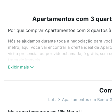
Apartamentos com 3 quartos
Por que comprar Apartamentos com 3 quartos à v
Nós te ajudamos durante toda a negociação para você 
metrô, aqui você vai encontrar a oferta ideal de Apa
visita presencial ou por videochamada, é grátis, sem
troca de imóveis.
Exibir mais
Como escolher um imóvel?
Use barra de busca no topo para pesquisar por ruas, 
ou sem vaga de garagem para combinar perfeitamente 
Con
Apartamentos com 3 quartos à venda em Vila Nova II, 
Loft
Apartamentos em Bento G
Qual o preço de Apartamentos com 3 quartos à v
Mais apartamentos em Vila Nova II