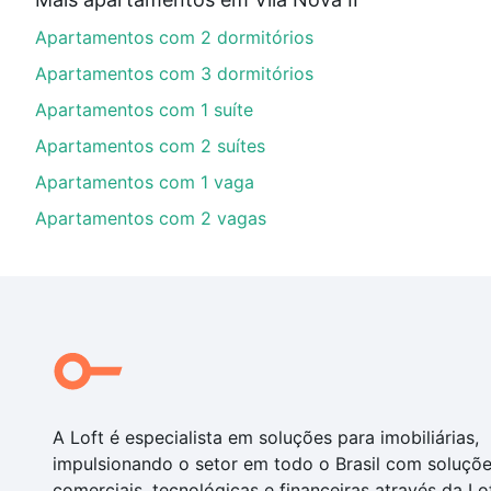
Aqui na Loft temos a oferta ideal para você, com Apa
Apartamentos com 2 dormitórios
nossas opções de financiamento imobiliário as parce
compra, veja em nosso portal
quanto custa comprar 
Apartamentos com 3 dormitórios
com você até as chaves.
Apartamentos com 1 suíte
Apartamentos com 2 suítes
Apartamentos com 1 vaga
Apartamentos com 2 vagas
A Loft é especialista em soluções para imobiliárias,
impulsionando o setor em todo o Brasil com soluçõ
comerciais, tecnológicas e financeiras através da Lo