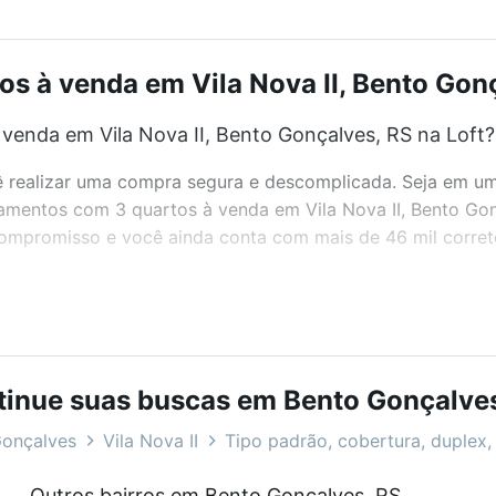
 à venda em Vila Nova II, Bento Gonç
enda em Vila Nova II, Bento Gonçalves, RS na Loft?
realizar uma compra segura e descomplicada. Seja em um b
rtamentos com 3 quartos à venda em Vila Nova II, Bento G
 compromisso e você ainda conta com mais de 46 mil corret
bairros e até condomínios favoritos. Você também pode usa
com o preço, metragem e comodidades, como piscina, aca
tinue suas buscas em Bento Gonçalves
Bento Gonçalves, RS ideal para você na Loft.
onçalves
Vila Nova II
Tipo padrão, cobertura, duplex, 
enda em Vila Nova II, Bento Gonçalves, RS?
Outros bairros em Bento Gonçalves, RS