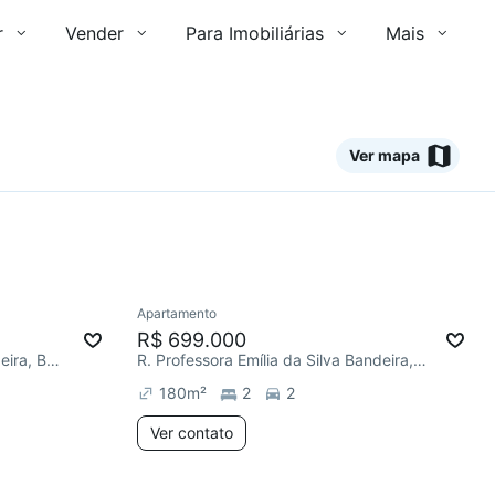
r
Vender
Para Imobiliárias
Mais
Ver mapa
Ver
Apartamento
Redecorar
Chegou este mês
R$ 699.000
Professora Emília da Silva Bandeira, Bela Vista
R. Professora Emília da Silva Bandeira, Bela Vista
180
m²
2
2
Ver contato