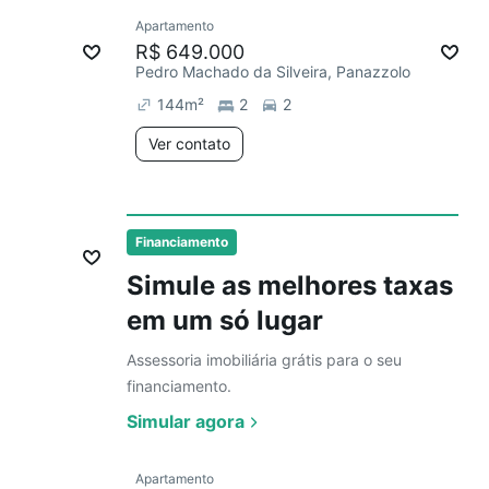
Apartamento
Chegou este mês
R$ 649.000
Pedro Machado da Silveira, Panazzolo
144
m²
2
2
Ver contato
10 anúncios
mês
Financiamento
Simule as melhores taxas
em um só lugar
Assessoria imobiliária grátis para o seu
financiamento.
Simular agora
Apartamento