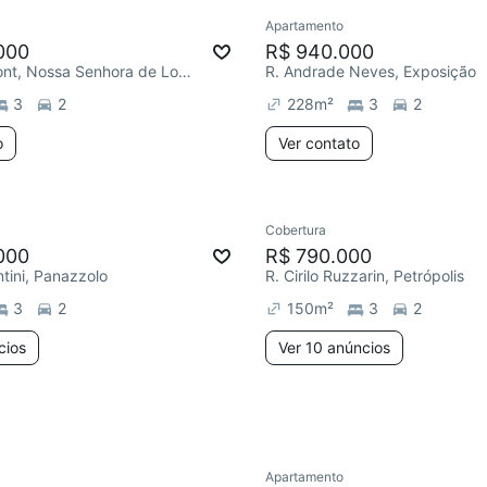
Apartamento
e mês
Redecorar
000
R$ 940.000
Santos Dumont, Nossa Senhora de Lourdes
R. Andrade Neves, Exposição
3
2
228
m²
3
2
o
Ver contato
4 anúncios
Cobertura
ar
Chegou este mês
Redecorar
Chegou este 
000
R$ 790.000
ntini, Panazzolo
R. Cirilo Ruzzarin, Petrópolis
3
2
150
m²
3
2
cios
Ver 10 anúncios
Apartamento