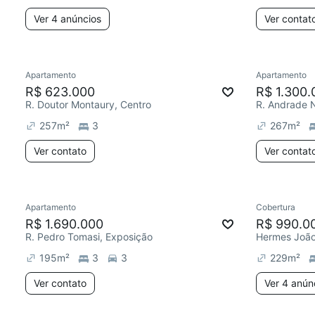
Ver 4 anúncios
Ver contat
Apartamento
Apartamento
R$ 623.000
R$ 1.300.
R. Doutor Montaury, Centro
R. Andrade 
257
m²
3
267
m²
Ver contato
Ver contat
Apartamento
Cobertura
R$ 1.690.000
R$ 990.0
R. Pedro Tomasi, Exposição
Hermes João
195
m²
3
3
229
m²
Ver contato
Ver 4 anún