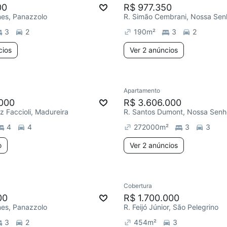
00
R$ 977.350
nes, Panazzolo
3
2
190
m²
3
2
cios
Ver 2 anúncios
Apartamento
.000
R$ 3.606.000
z Faccioli, Madureira
4
4
272000
m²
3
3
o
Ver 2 anúncios
Cobertura
00
R$ 1.700.000
nes, Panazzolo
R. Feijó Júnior, São Pelegrino
3
2
454
m²
3