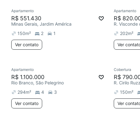
Apartamento
Apartamento
R$ 551.430
R$ 820.0
Minas Gerais, Jardim América
R. Visconde 
150
m²
2
1
202
m²
Ver contato
Ver contat
Apartamento
Cobertura
R$ 1.100.000
R$ 790.0
Rio Branco, São Pelegrino
R. Cirilo Ruz
294
m²
4
3
150
m²
Ver contato
Ver contat