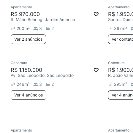
Apartamento
Apartamento
Redecorar
Chegou este mês
Chegou est
R$ 970.000
R$ 1.950.
R. Mário Behring, Jardim América
200
m²
3
2
367
m²
Ver 2 anúncios
Ver contat
4 anúncios
Cobertura
Cobertura
Redecorar
Chegou este mês
Redecor
R$ 1.150.000
R$ 1.900.
Av. São Leopoldo, São Leopoldo
R. João Vale
246
m²
3
2
295
m²
Ver 4 anúncios
Ver 4 anún
2 anúncios
Apartamento
Apartamento
Redecorar
Chegou este mês