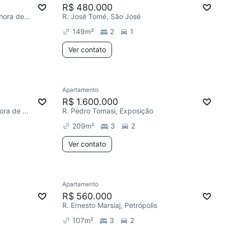
R$ 480.000
R. Simão Cembrani, Nossa Senhora de Lourdes
R. José Tomé, São José
149
m²
2
1
Ver contato
Apartamento
R$ 1.600.000
R. Santos Dumont, Nossa Senhora de Lourdes
R. Pedro Tomasi, Exposição
209
m²
3
2
Ver contato
Apartamento
R$ 560.000
R. Ernesto Marsiaj, Petrópolis
107
m²
3
2