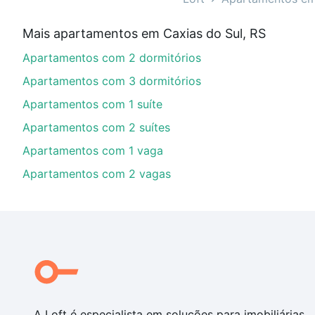
Aqui na Loft temos a oferta ideal para você, com Apa
Mais apartamentos em Caxias do Sul, RS
financiamento imobiliário as parcelas podem se adeq
Apartamentos com 2 dormitórios
portal
quanto custa comprar um apartamento
e conte
Apartamentos com 3 dormitórios
Apartamentos com 1 suíte
Apartamentos com 2 suítes
Apartamentos com 1 vaga
Apartamentos com 2 vagas
A Loft é especialista em soluções para imobiliárias,