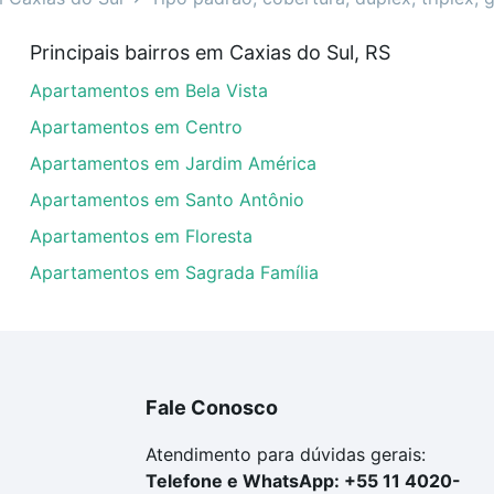
rtamentos com 1 suite à venda em Caxias do Sul, RS que c
Principais bairros em Caxias do Sul, RS
uar ao seu orçamento. Se ainda tem alguma dúvida dos cus
Apartamentos em Bela Vista
 com a gente para comprar o imóvel dos seus sonhos com s
Apartamentos em Centro
Apartamentos em Jardim América
Apartamentos em Santo Antônio
Apartamentos em Floresta
Apartamentos em Sagrada Família
Fale Conosco
Atendimento para dúvidas gerais:
Telefone e WhatsApp: +55 11 4020-