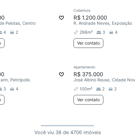
Cobertura
00
R$ 1.200.000
de Pelotas, Centro
R. Andrade Neves, Exposição
4
2
298
m²
3
4
o
Ver contato
Apartamento
00
R$ 375.000
zarin, Petrópolis
José Albino Reuse, Cidade No
3
4
100
m²
2
2
o
Ver contato
Você viu 38 de 4706 imóveis