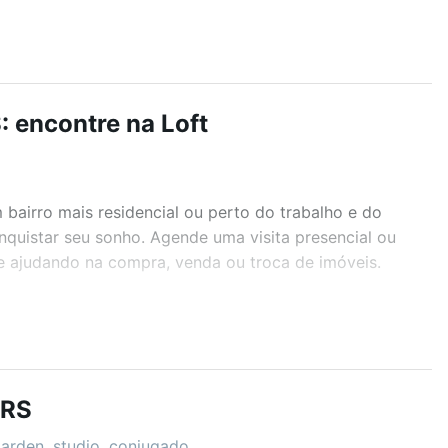
: encontre na Loft
airro mais residencial ou perto do trabalho e do
nquistar seu sonho. Agende uma visita presencial ou
te ajudando na compra, venda ou troca de imóveis.
r os filtros como quantidade de quartos, suítes, com
demia, salão de festas ou área verde e encontrar
 RS
garden, studio, conjugado