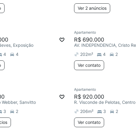
o
Ver 2 anúncios
Apartamento
000
R$ 690.000
Neves, Exposição
AV. INDEPENDENCIA, Cristo Re
4
4
202
m²
4
2
o
Ver contato
Apartamento
00
R$ 920.000
 Webber, Sanvitto
R. Visconde de Pelotas, Centro
3
2
206
m²
3
2
cios
Ver contato