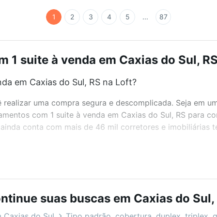
1
2
3
4
5
...
87
1 suite à venda em Caxias do Sul, RS
da em Caxias do Sul, RS na Loft?
realizar uma compra segura e descomplicada. Seja em um b
tamentos com 1 suite à venda em Caxias do Sul, RS para co
inda conta com mais de 46 mil corretores e imobiliárias 
bairros e até condomínios favoritos. Você também pode usa
com o preço, metragem e comodidades, como piscina, aca
S ideal para você na Loft.
ntinue suas buscas em Caxias do Sul,
da em Caxias do Sul, RS?
 Caxias do Sul
Tipo padrão, cobertura, duplex, triplex, 