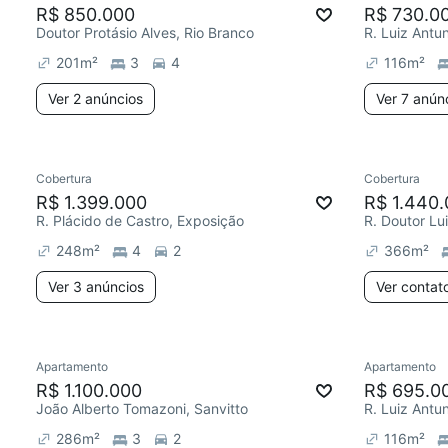
R$ 850.000
R$ 730.0
Doutor Protásio Alves, Rio Branco
R. Luiz Antu
201
m²
3
4
116
m²
Ver 2 anúncios
Ver 7 anún
Cobertura
Cobertura
R$ 1.399.000
R$ 1.440
R. Plácido de Castro, Exposição
R. Doutor Lui
248
m²
4
2
366
m²
Ver 3 anúncios
Ver contat
Apartamento
Apartamento
R$ 1.100.000
R$ 695.0
João Alberto Tomazoni, Sanvitto
R. Luiz Antu
286
m²
3
2
116
m²