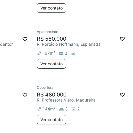
Ver contato
Apartamento
R$ 580.000
dentor
R. Portácio Hoffmann, Esplanada
197
m²
3
1
Ver contato
Cobertura
R$ 480.000
R. Professora Viero, Madureira
144
m²
3
2
Ver contato