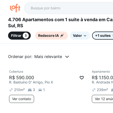
4.706 Apartamentos com 1 suite à venda em Caxias do
Sul, RS
Filtrar
Redecore IA
Valor
+1 suítes
3
Ordenar por:
Mais relevante
Cobertura
Apartamento
Redecor
R$ 590.000
R$ 1.150.
R. Balduíno D' Arrigo, Pio X
R. Andrade 
210
m²
3
1
239
m²
Ver contato
Ver 12 anú
2 anúncios