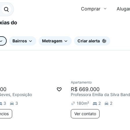
Comprar
Aluga
Bairros
Metragem
Criar alerta
12 anúncios
Apartamento
ar
Chegou este mês
Chegou este mês
000
R$ 669.000
Neves, Exposição
3
3
180
m²
2
2
ncios
Ver contato