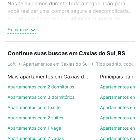
Nós te ajudamos durante toda a negociação para
você realizar uma compra segura e descomplicada.
Seja em um bairro mais residencial ou perto do
trabalho e do metrô, aqui você vai encontrar a
Exibir mais
oferta ideal de Apartamentos com 1 vaga à venda
em Caxias do Sul, RS para conquistar seu sonho.
Agende uma visita presencial ou por videochamada,
Continue suas buscas em Caxias do Sul, RS
é grátis, sem compromisso e você ainda conta com
mais de 46 mil corretores e imobiliárias te ajudando
Loft
Apartamentos em Caxias do Sul
Tipo padrão, cobertur
na compra, venda ou troca de imóveis.
Mais apartamentos em Caxias do Sul, RS
Como escolher um imóvel?
Apartamentos com 2 dormitórios
Apartamentos em Be
Use barra de busca no topo para pesquisar por
Apartamentos com 3 dormitórios
Apartamentos em C
ruas, bairros e até condomínios favoritos. Você
Apartamentos com 1 suíte
Apartamentos em J
também pode usar os filtros como quantidade de
Apartamentos com 2 suítes
Apartamentos em S
quartos, suítes, com ou sem vaga de garagem para
combinar perfeitamente com o preço, metragem e
Apartamentos com 1 vaga
Apartamentos em F
comodidades, como piscina, academia, salão de
Apartamentos com 2 vagas
Apartamentos em S