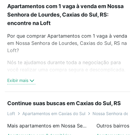
Apartamentos com 1 vaga à venda em Nossa
Senhora de Lourdes, Caxias do Sul, RS:
encontre na Loft
Por que comprar Apartamentos com 1 vaga à venda
em Nossa Senhora de Lourdes, Caxias do Sul, RS na
Loft?
Nós te ajudamos durante toda a negociação para
você realizar uma compra segura e descomplicada.
Seja em um bairro mais residencial ou perto do
Exibir mais
trabalho e do metrô, aqui você vai encontrar a
oferta ideal de Apartamentos com 1 vaga à venda
em Nossa Senhora de Lourdes, Caxias do Sul, RS
Continue suas buscas em Caxias do Sul, RS
para conquistar seu sonho. Agende uma visita
presencial ou por videochamada, é grátis, sem
Loft
Apartamentos em Caxias do Sul
Nossa Senhora de Lo
compromisso e você ainda conta com mais de 46
Mais apartamentos em Nossa Senhora de Lourdes
mil corretores e imobiliárias te ajudando na compra,
venda ou troca de imóveis.