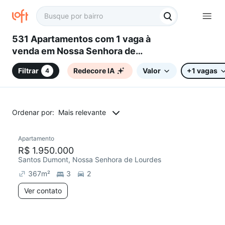
531 Apartamentos com 1 vaga à
venda em Nossa Senhora de
Lourdes, Caxias do Sul, RS
Filtrar
Redecore IA
Valor
+1 vagas
4
Ordenar por:
Mais relevante
Apartamento
Chegou este mês
R$ 1.950.000
Santos Dumont, Nossa Senhora de Lourdes
367
m²
3
2
Ver contato
2 anúncios