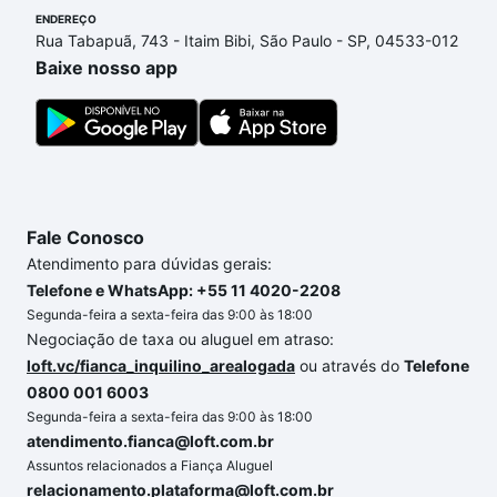
ENDEREÇO
financiamento imobiliário as parcelas podem se
Rua Tabapuã, 743 - Itaim Bibi, São Paulo - SP, 04533-012
adequar ao seu orçamento. Se ainda tem alguma
Baixe nosso app
dúvida dos custos envolvidos no processo de
compra, veja em nosso portal
quanto custa comprar
um apartamento
e conte com a gente para comprar
o imóvel dos seus sonhos com segurança e
conforto. Loft, com você até as chaves.
Fale Conosco
Atendimento para dúvidas gerais:
Telefone e WhatsApp: +55 11 4020-2208
Segunda-feira a sexta-feira das 9:00 às 18:00
Negociação de taxa ou aluguel em atraso:
loft.vc/fianca_inquilino_arealogada
ou através do
Telefone
0800 001 6003
Segunda-feira a sexta-feira das 9:00 às 18:00
atendimento.fianca@loft.com.br
Assuntos relacionados a Fiança Aluguel
relacionamento.plataforma@loft.com.br