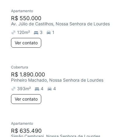
Apartamento
Chegou este mês
R$ 550.000
Av. Júlio de Castilhos, Nossa Senhora de Lourdes
120
m²
3
1
Ver contato
Cobertura
Redecorar
Chegou este mês
R$ 1.890.000
Pinheiro Machado, Nossa Senhora de Lourdes
393
m²
4
4
Ver contato
3 anúncios
Apartamento
Chegou este mês
R$ 635.490
Simão Cembrani, Nossa Senhora de Lourdes