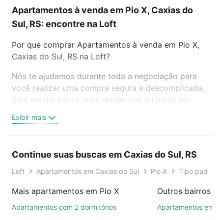
Apartamentos à venda em Pio X, Caxias do
Sul, RS: encontre na Loft
Por que comprar Apartamentos à venda em Pio X,
Caxias do Sul, RS na Loft?
Nós te ajudamos durante toda a negociação para
você realizar uma compra segura e descomplicada.
Seja em um bairro mais residencial ou perto do
trabalho e do metrô, aqui você vai encontrar a
Exibir mais
oferta ideal de Apartamentos à venda em Pio X,
Caxias do Sul, RS para conquistar seu sonho.
Agende uma visita presencial ou por videochamada,
Continue suas buscas em Caxias do Sul, RS
é grátis, sem compromisso e você ainda conta com
mais de 46 mil corretores e imobiliárias te ajudando
Loft
Apartamentos em Caxias do Sul
Pio X
Tipo padrão,
na compra, venda ou troca de imóveis.
Mais apartamentos em Pio X
Como escolher um imóvel?
Apartamentos com 2 dormitórios
Apartamentos em Be