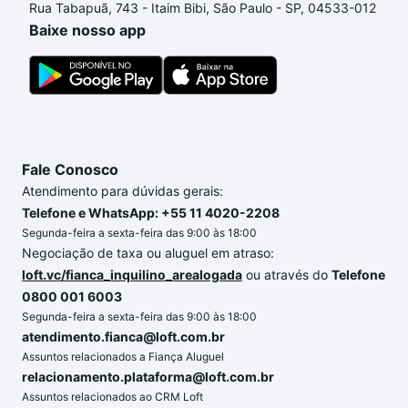
Rua Tabapuã, 743 - Itaim Bibi, São Paulo - SP, 04533-012
um apartamento
e conte com a gente para comprar
Baixe nosso app
o imóvel dos seus sonhos com segurança e
conforto. Loft, com você até as chaves.
Fale Conosco
Atendimento para dúvidas gerais:
Telefone e WhatsApp: +55 11 4020-2208
Segunda-feira a sexta-feira das 9:00 às 18:00
Negociação de taxa ou aluguel em atraso:
loft.vc/fianca_inquilino_arealogada
ou através do
Telefone
0800 001 6003
Segunda-feira a sexta-feira das 9:00 às 18:00
atendimento.fianca@loft.com.br
Assuntos relacionados a Fiança Aluguel
relacionamento.plataforma@loft.com.br
Assuntos relacionados ao CRM Loft