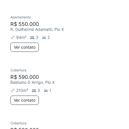
Apartamento
Redecorar
Chegou este mês
R$ 550.000
R. Guilherme Adamatti, Pio X
94
m²
3
2
Ver contato
Cobertura
R$ 590.000
Balduino D Arrigo, Pio X
210
m²
3
1
Ver contato
Cobertura