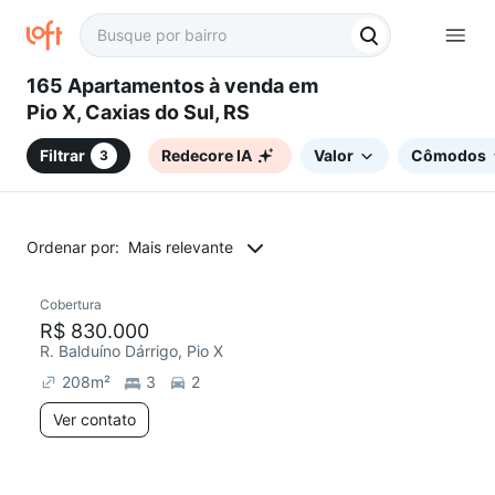
165 Apartamentos à venda em
Pio X, Caxias do Sul, RS
Filtrar
Redecore IA
Valor
Cômodos
3
Ordenar por:
Mais relevante
Cobertura
Redecorar
Chegou este mês
R$ 830.000
R. Balduíno Dárrigo, Pio X
208
m²
3
2
Ver contato