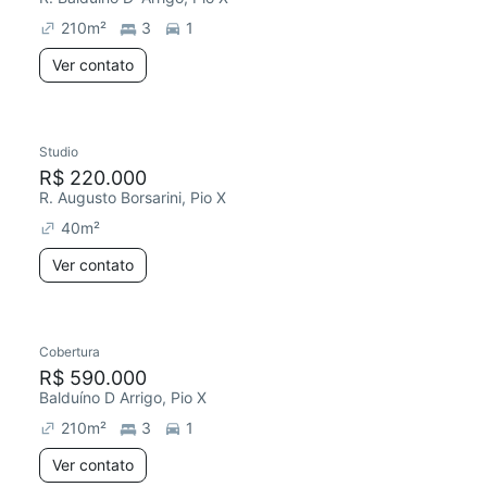
210
m²
3
1
Ver contato
Studio
Chegou este mês
R$ 220.000
R. Augusto Borsarini, Pio X
40
m²
Ver contato
Cobertura
Chegou este mês
R$ 590.000
Balduíno D Arrigo, Pio X
210
m²
3
1
Ver contato