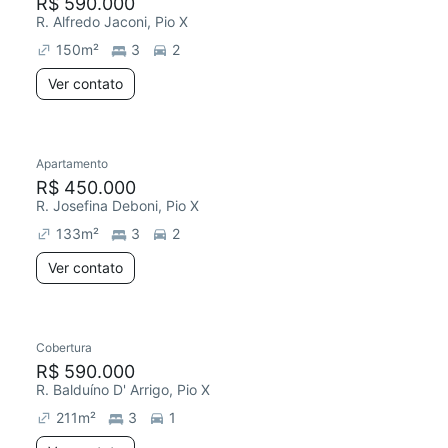
R$ 590.000
R. Alfredo Jaconi, Pio X
150
m²
3
2
Ver contato
Apartamento
R$ 450.000
R. Josefina Deboni, Pio X
133
m²
3
2
Ver contato
Cobertura
R$ 590.000
R. Balduíno D' Arrigo, Pio X
211
m²
3
1