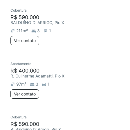
Cobertura
Chegou este mês
R$ 590.000
BALDUÍNO D' ARRIGO, Pio X
211
m²
3
1
Ver contato
Apartamento
Chegou este mês
R$ 400.000
R. Guilherme Adamatti, Pio X
97
m²
3
1
Ver contato
Cobertura
R$ 590.000
R. Balduíno D' Arrigo, Pio X