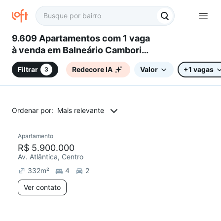
9.609 Apartamentos com 1 vaga
à venda em Balneário Camboriú,
SC
Filtrar
Redecore IA
Valor
+1 vagas
3
Ordenar por:
Mais relevante
Apartamento
R$ 5.900.000
Av. Atlântica, Centro
332
m²
4
2
Ver contato
2 anúncios