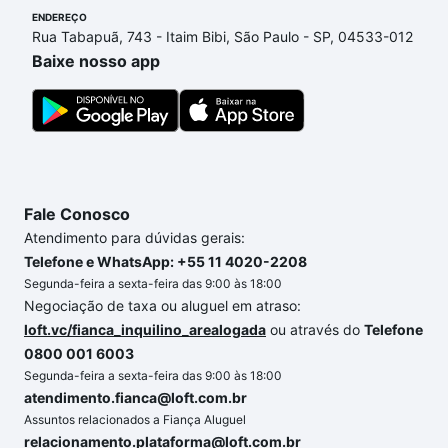
processo de compra, veja em nosso portal
quanto
ENDEREÇO
Rua Tabapuã, 743 - Itaim Bibi, São Paulo - SP, 04533-012
custa comprar um apartamento
e conte com a
Baixe nosso app
gente para comprar o imóvel dos seus sonhos com
segurança e conforto. Loft, com você até as
chaves.
Fale Conosco
Atendimento para dúvidas gerais:
Telefone e WhatsApp: +55 11 4020-2208
Segunda-feira a sexta-feira das 9:00 às 18:00
Negociação de taxa ou aluguel em atraso:
loft.vc/fianca_inquilino_arealogada
ou através do
Telefone
0800 001 6003
Segunda-feira a sexta-feira das 9:00 às 18:00
atendimento.fianca@loft.com.br
Assuntos relacionados a Fiança Aluguel
relacionamento.plataforma@loft.com.br