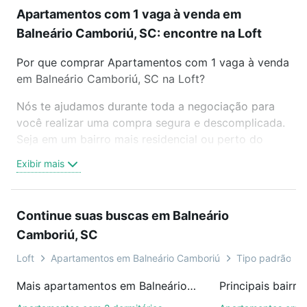
Apartamentos com 1 vaga à venda em
Balneário Camboriú, SC: encontre na Loft
Por que comprar Apartamentos com 1 vaga à venda
em Balneário Camboriú, SC na Loft?
Nós te ajudamos durante toda a negociação para
você realizar uma compra segura e descomplicada.
Seja em um bairro mais residencial ou perto do
trabalho e do metrô, aqui você vai encontrar a
Exibir mais
oferta ideal de Apartamentos com 1 vaga à venda
em Balneário Camboriú, SC para conquistar seu
sonho. Agende uma visita presencial ou por
Continue suas buscas em Balneário
videochamada, é grátis, sem compromisso e você
Camboriú, SC
ainda conta com mais de 46 mil corretores e
imobiliárias te ajudando na compra, venda ou troca
Loft
Apartamentos em Balneário Camboriú
Tipo padrão, co
de imóveis.
Mais apartamentos em Balneário Camboriú, SC
Como escolher um imóvel?