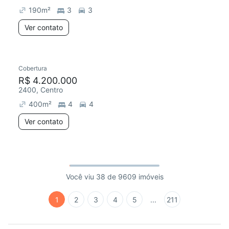
190
m²
3
3
Ver contato
Cobertura
R$ 4.200.000
2400, Centro
400
m²
4
4
Ver contato
Você viu 38 de 9609 imóveis
1
2
3
4
5
...
211