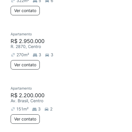
322
m²
5
6
Ver contato
Apartamento
Redecorar
Chegou este mês
R$ 2.950.000
R. 2870, Centro
270
m²
3
3
Ver contato
Apartamento
R$ 2.200.000
Av. Brasil, Centro
151
m²
3
2
Ver contato