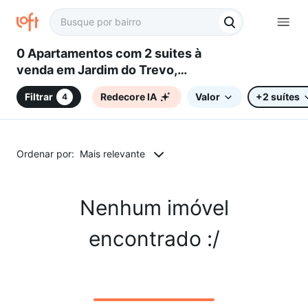
0 Apartamentos com 2 suites à
venda em Jardim do Trevo,
Campinas, SP
Filtrar
Redecore IA
Valor
+2 suítes
4
Ordenar por:
Mais relevante
Nenhum imóvel
encontrado :/