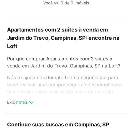
Você viu 0 de 0 imóveis
Apartamentos com 2 suites à venda em
Jardim do Trevo, Campinas, SP: encontre na
Loft
Por que comprar Apartamentos com 2 suites à
venda em Jardim do Trevo, Campinas, SP na Loft?
Nós te ajudamos durante toda a negociação para
você realizar uma compra segura e descomplicada.
Seja em um bairro mais residencial ou perto do
trabalho e do metrô, aqui você vai encontrar a
Exibir mais
oferta ideal de Apartamentos com 2 suites à venda
em Jardim do Trevo, Campinas, SP para conquistar
seu sonho. Agende uma visita presencial ou por
Continue suas buscas em Campinas, SP
videochamada, é grátis, sem compromisso e você