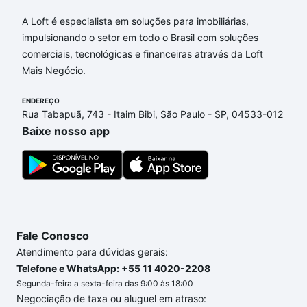
Apartamentos com 2 suites à venda em Jardim do
Trevo, Campinas, SP que custam a partir de R$ 0 e
A Loft é especialista em soluções para imobiliárias,
com nossas opções de financiamento imobiliário as
impulsionando o setor em todo o Brasil com soluções
parcelas podem se adequar ao seu orçamento. Se
comerciais, tecnológicas e financeiras através da Loft
ainda tem alguma dúvida dos custos envolvidos no
Mais Negócio.
processo de compra, veja em nosso portal
quanto
custa comprar um apartamento
ENDEREÇO
e conte com a
Rua Tabapuã, 743 - Itaim Bibi, São Paulo - SP, 04533-012
gente para comprar o imóvel dos seus sonhos com
Baixe nosso app
segurança e conforto. Loft, com você até as
chaves.
Fale Conosco
Atendimento para dúvidas gerais:
Telefone e WhatsApp: +55 11 4020-2208
Segunda-feira a sexta-feira das 9:00 às 18:00
Negociação de taxa ou aluguel em atraso: