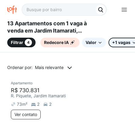
13 Apartamentos com 1 vaga à
venda em Jardim Itamarati,
Campinas, SP
Filtrar
Redecore IA
Valor
+1 vagas
4
Ordenar por:
Mais relevante
Apartamento
R$ 730.831
R. Piquete, Jardim Itamarati
73
m²
2
2
Ver contato