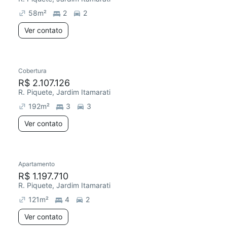
58
m²
2
2
Ver contato
Cobertura
R$ 2.107.126
R. Piquete, Jardim Itamarati
192
m²
3
3
Ver contato
Apartamento
R$ 1.197.710
R. Piquete, Jardim Itamarati
121
m²
4
2
Ver contato