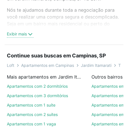
Nós te ajudamos durante toda a negociação para
você realizar uma compra segura e descomplicada.
Seja em um bairro mais residencial ou perto do
trabalho e do metrô, aqui você vai encontrar a
Exibir mais
oferta ideal de Apartamentos com 1 vaga à venda
em Jardim Itamarati, Campinas, SP para conquistar
seu sonho. Agende uma visita presencial ou por
Continue suas buscas em Campinas, SP
videochamada, é grátis, sem compromisso e você
ainda conta com mais de 46 mil corretores e
Loft
Apartamentos em Campinas
Jardim Itamarati
Tipo 
imobiliárias te ajudando na compra, venda ou troca
Mais apartamentos em Jardim Itamarati
Outros bairros 
de imóveis.
Apartamentos com 2 dormitórios
Apartamentos em C
Como escolher um imóvel?
Apartamentos com 3 dormitórios
Apartamentos em 
Use barra de busca no topo para pesquisar por
Apartamentos com 1 suíte
Apartamentos em 
ruas, bairros e até condomínios favoritos. Você
Apartamentos com 2 suítes
Apartamentos em R
também pode usar os filtros como quantidade de
quartos, suítes, com ou sem vaga de garagem para
Apartamentos com 1 vaga
Apartamentos em V