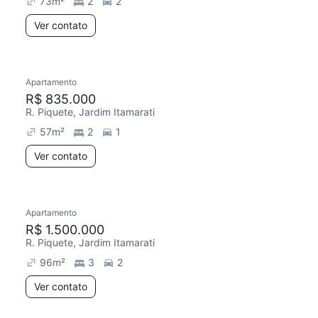
73
m²
2
2
Ver contato
Apartamento
Redecorar
Preço abaixo do mercado
R$ 835.000
R. Piquete, Jardim Itamarati
57
m²
2
1
Ver contato
Apartamento
Chegou há 4 dias
R$ 1.500.000
R. Piquete, Jardim Itamarati
96
m²
3
2
Ver contato