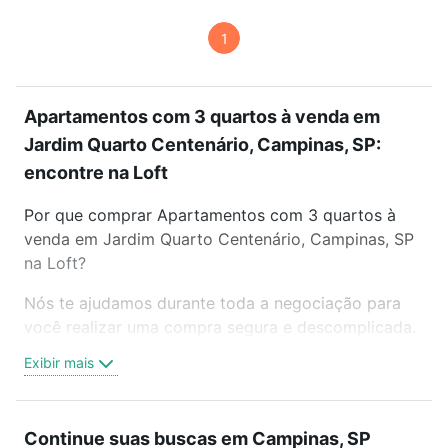
1
Apartamentos com 3 quartos à venda em
Jardim Quarto Centenário, Campinas, SP:
encontre na Loft
Por que comprar Apartamentos com 3 quartos à
venda em Jardim Quarto Centenário, Campinas, SP
na Loft?
Nós te ajudamos durante toda a negociação para
você realizar uma compra segura e descomplicada.
Seja em um bairro mais residencial ou perto do
Exibir mais
trabalho e do metrô, aqui você vai encontrar a
oferta ideal de Apartamentos com 3 quartos à
venda em Jardim Quarto Centenário, Campinas, SP
Continue suas buscas em Campinas, SP
para conquistar seu sonho. Agende uma visita