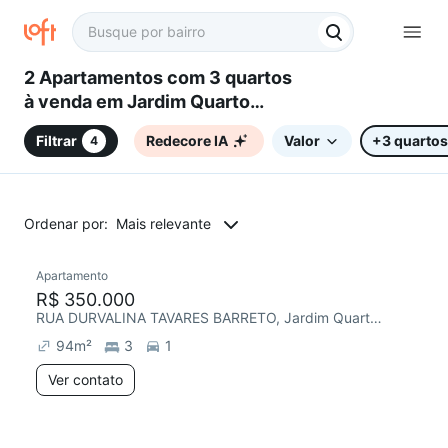
2 Apartamentos com 3 quartos
à venda em Jardim Quarto
Centenário, Campinas, SP
Filtrar
Redecore IA
Valor
+3 quartos
4
Ordenar por:
Mais relevante
Apartamento
R$ 350.000
RUA DURVALINA TAVARES BARRETO, Jardim Quarto Centenário
94
m²
3
1
Ver contato