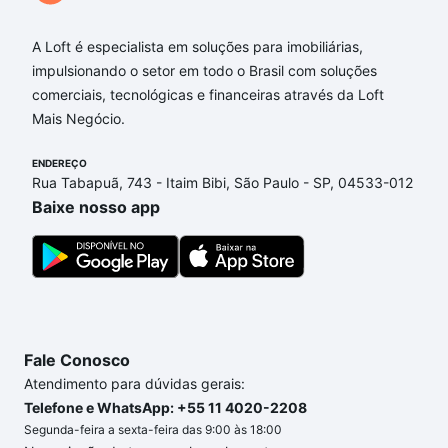
Aqui na Loft temos a oferta ideal para você, com
Apartamentos com 3 quartos à venda em Jardim
A Loft é especialista em soluções para imobiliárias,
Quarto Centenário, Campinas, SP que custam a
impulsionando o setor em todo o Brasil com soluções
partir de R$ 0 e com nossas opções de
comerciais, tecnológicas e financeiras através da Loft
financiamento imobiliário as parcelas podem se
Mais Negócio.
adequar ao seu orçamento. Se ainda tem alguma
dúvida dos custos envolvidos no processo de
ENDEREÇO
Rua Tabapuã, 743 - Itaim Bibi, São Paulo - SP, 04533-012
compra, veja em nosso portal
quanto custa comprar
Baixe nosso app
um apartamento
e conte com a gente para comprar
o imóvel dos seus sonhos com segurança e
conforto. Loft, com você até as chaves.
Fale Conosco
Atendimento para dúvidas gerais:
Telefone e WhatsApp: +55 11 4020-2208
Segunda-feira a sexta-feira das 9:00 às 18:00