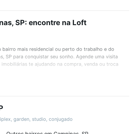
as, SP: encontre na Loft
airro mais residencial ou perto do trabalho e do
s, SP para conquistar seu sonho. Agende uma visita
imobiliárias te ajudando na compra, venda ou troca
r os filtros como quantidade de quartos, suítes, com
demia, salão de festas ou área verde e encontrar
P
iplex, garden, studio, conjugado
Outros bairros em Campinas, SP