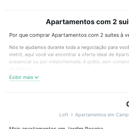
Apartamentos com 2 suit
Por que comprar Apartamentos com 2 suites à v
Nós te ajudamos durante toda a negociação para você 
metrô, aqui você vai encontrar a oferta ideal de Apa
presencial ou por videochamada, é grátis, sem compro
de imóveis.
Exibir mais
Como escolher um imóvel?
Use barra de busca no topo para pesquisar por ruas, 
ou sem vaga de garagem para combinar perfeitamente 
Apartamentos com 2 suites à venda em Jardim Roseira,
Loft
Apartamentos em Camp
Qual o preço de Apartamentos com 2 suites à v
Mais apartamentos em Jardim Roseira