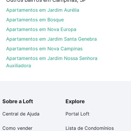
nas, SP que custam a partir de R$ 0 e com nossas
Apartamentos em Jardim Aurélia
ida dos custos envolvidos no processo de compra,
us sonhos com segurança e conforto. Loft, com você
Apartamentos em Bosque
Apartamentos em Nova Europa
Apartamentos em Jardim Santa Genebra
Apartamentos em Nova Campinas
Apartamentos em Jardim Nossa Senhora
Auxiliadora
Sobre a Loft
Explore
Central de Ajuda
Portal Loft
Como vender
Lista de Condomínios