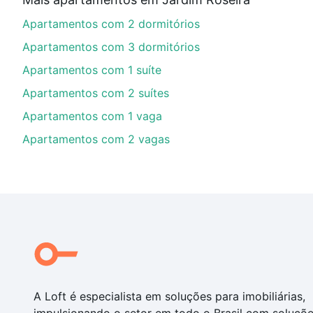
Aqui na Loft temos a oferta ideal para você, com Ap
Apartamentos com 2 dormitórios
opções de financiamento imobiliário as parcelas pod
veja em nosso portal
quanto custa comprar um apart
Apartamentos com 3 dormitórios
até as chaves.
Apartamentos com 1 suíte
Apartamentos com 2 suítes
Apartamentos com 1 vaga
Apartamentos com 2 vagas
A Loft é especialista em soluções para imobiliárias,