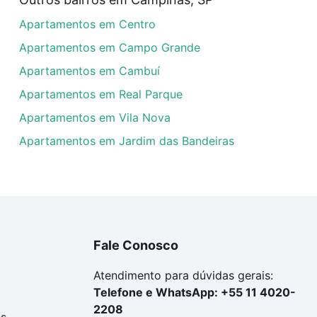
artamentos com 2 suites à venda em Jardim Roseira, Campi
Apartamentos em Centro
em se adequar ao seu orçamento. Se ainda tem alguma dúv
amento
e conte com a gente para comprar o imóvel dos se
Apartamentos em Campo Grande
Apartamentos em Cambuí
Apartamentos em Real Parque
Apartamentos em Vila Nova
Apartamentos em Jardim das Bandeiras
Fale Conosco
Atendimento para dúvidas gerais:
Telefone e WhatsApp: +55 11 4020-
2208