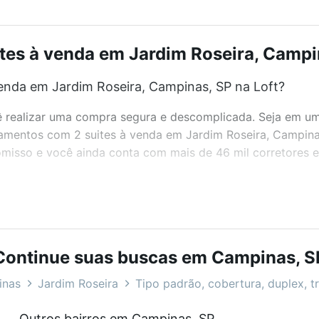
es à venda em Jardim Roseira, Campin
enda em Jardim Roseira, Campinas, SP na Loft?
realizar uma compra segura e descomplicada. Seja em um b
rtamentos com 2 suites à venda em Jardim Roseira, Campina
misso e você ainda conta com mais de 46 mil corretores e 
bairros e até condomínios favoritos. Você também pode usa
com o preço, metragem e comodidades, como piscina, aca
Continue suas buscas em Campinas, S
 Campinas, SP ideal para você na Loft.
inas
Jardim Roseira
Tipo padrão, cobertura, duplex, tr
enda em Jardim Roseira, Campinas, SP?
Outros bairros em Campinas, SP