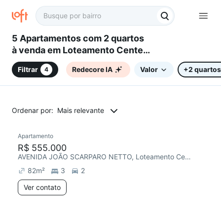
5 Apartamentos com 2 quartos
à venda em Loteamento Center
Santa Genebra, Campinas, SP
Filtrar
Redecore IA
Valor
+2 quartos
4
Ordenar por:
Mais relevante
Apartamento
R$ 555.000
AVENIDA JOÃO SCARPARO NETTO, Loteamento Center Santa Genebra
82
m²
3
2
Ver contato