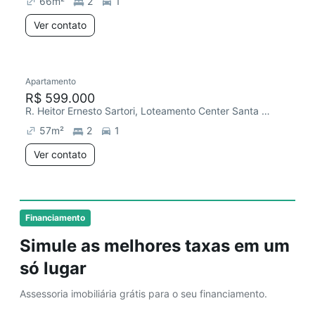
66
m²
2
1
Ver contato
Apartamento
Redecorar
Chegou este mês
R$ 599.000
R. Heitor Ernesto Sartori, Loteamento Center Santa Genebra
57
m²
2
1
Ver contato
Financiamento
Simule as melhores taxas em um
só lugar
Assessoria imobiliária grátis para o seu financiamento.