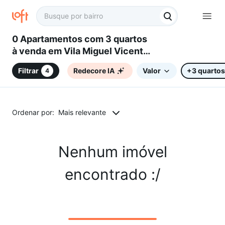
0 Apartamentos com 3 quartos
à venda em Vila Miguel Vicente
Cury, Campinas, SP
Filtrar
Redecore IA
Valor
+3 quartos
4
Ordenar por:
Mais relevante
Nenhum imóvel
encontrado :/