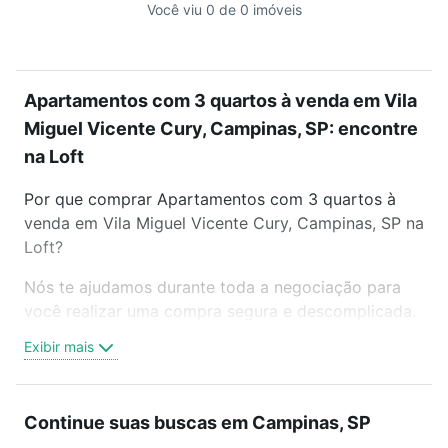
Você viu 0 de 0 imóveis
Apartamentos com 3 quartos à venda em Vila
Miguel Vicente Cury, Campinas, SP: encontre
na Loft
Por que comprar Apartamentos com 3 quartos à
venda em Vila Miguel Vicente Cury, Campinas, SP na
Loft?
Nós te ajudamos durante toda a negociação para
você realizar uma compra segura e descomplicada.
Seja em um bairro mais residencial ou perto do
Exibir mais
trabalho e do metrô, aqui você vai encontrar a
oferta ideal de Apartamentos com 3 quartos à
venda em Vila Miguel Vicente Cury, Campinas, SP
Continue suas buscas em Campinas, SP
para conquistar seu sonho. Agende uma visita