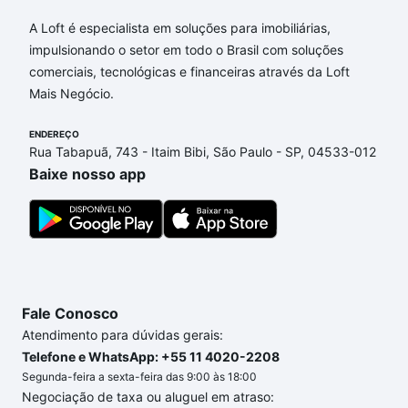
Aqui na Loft temos a oferta ideal para você, com
Apartamentos com 3 quartos à venda em Vila
A Loft é especialista em soluções para imobiliárias,
Miguel Vicente Cury, Campinas, SP que custam a
impulsionando o setor em todo o Brasil com soluções
partir de R$ 0 e com nossas opções de
comerciais, tecnológicas e financeiras através da Loft
financiamento imobiliário as parcelas podem se
Mais Negócio.
adequar ao seu orçamento. Se ainda tem alguma
dúvida dos custos envolvidos no processo de
ENDEREÇO
Rua Tabapuã, 743 - Itaim Bibi, São Paulo - SP, 04533-012
compra, veja em nosso portal
quanto custa comprar
Baixe nosso app
um apartamento
e conte com a gente para comprar
o imóvel dos seus sonhos com segurança e
conforto. Loft, com você até as chaves.
Fale Conosco
Atendimento para dúvidas gerais:
Telefone e WhatsApp: +55 11 4020-2208
Segunda-feira a sexta-feira das 9:00 às 18:00
Negociação de taxa ou aluguel em atraso: