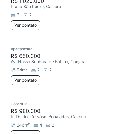
R$ 1.020.000
Praça São Pedro, Caiçara
3
2
Ver contato
Apartamento
R$ 650.000
Av. Nossa Senhora de Fátima, Caiçara
94
m²
2
2
Ver contato
Cobertura
R$ 980.000
R. Doutor Gervásio Bonavides, Caiçara
246
m²
4
2