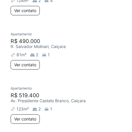
124
m²
2
4
Ver contato
Apartamento
Redecorar
Chegou este mês
R$ 490.000
R. Salvador Molinari, Caiçara
81
m²
2
1
Ver contato
Apartamento
Redecorar
R$ 519.400
Av. Presidente Castelo Branco, Caiçara
123
m²
2
1
Ver contato