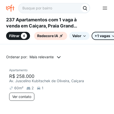
237 Apartamentos com 1 vaga à
venda em Caiçara, Praia Grande,
SP
Filtrar
Redecore IA
Valor
+1 vagas
4
Ordenar por:
Mais relevante
Apartamento
R$ 258.000
Av. Juscelino Kubitschek de Oliveira, Caiçara
60
m²
2
1
Ver contato