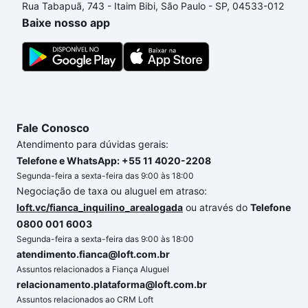
Rua Tabapuã, 743 - Itaim Bibi, São Paulo - SP, 04533-012
processo de compra, veja em nosso portal
quanto
Baixe nosso app
custa comprar um apartamento
e conte com a
gente para comprar o imóvel dos seus sonhos com
segurança e conforto. Loft, com você até as
chaves.
Fale Conosco
Atendimento para dúvidas gerais:
Telefone e WhatsApp: +55 11 4020-2208
Segunda-feira a sexta-feira das 9:00 às 18:00
Negociação de taxa ou aluguel em atraso:
loft.vc/fianca_inquilino_arealogada
ou através do
Telefone
0800 001 6003
Segunda-feira a sexta-feira das 9:00 às 18:00
atendimento.fianca@loft.com.br
Assuntos relacionados a Fiança Aluguel
relacionamento.plataforma@loft.com.br
Assuntos relacionados ao CRM Loft