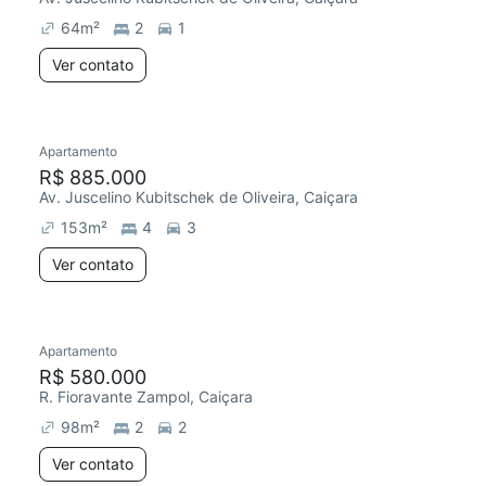
64
m²
2
1
Ver contato
Apartamento
Redecorar
R$ 885.000
Av. Juscelino Kubitschek de Oliveira, Caiçara
153
m²
4
3
Ver contato
Apartamento
Chegou este mês
R$ 580.000
R. Fioravante Zampol, Caiçara
98
m²
2
2
Ver contato