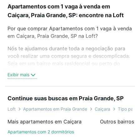
Apartamentos com 1 vaga à venda em
Caiçara, Praia Grande, SP: encontre na Loft
Por que comprar Apartamentos com 1 vaga à venda
em Caiçara, Praia Grande, SP na Loft?
Nós te ajudamos durante toda a negociação para
você realizar uma compra segura e descomplicada.
Seja em um bairro mais residencial ou perto do
trabalho e do metrô, aqui você vai encontrar a
Exibir mais
oferta ideal de Apartamentos com 1 vaga à venda
em Caiçara, Praia Grande, SP para conquistar seu
sonho. Agende uma visita presencial ou por
Continue suas buscas em Praia Grande, SP
videochamada, é grátis, sem compromisso e você
ainda conta com mais de 46 mil corretores e
Loft
Apartamentos em Praia Grande
Caiçara
Tipo padrã
imobiliárias te ajudando na compra, venda ou troca
Mais apartamentos em Caiçara
de imóveis.
Apartamentos com 2 dormitórios
Como escolher um imóvel?