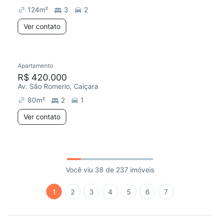
124
m²
3
2
Ver contato
Apartamento
R$ 420.000
Av. São Romerio, Caiçara
80
m²
2
1
Ver contato
Você viu 38 de 237 imóveis
1
2
3
4
5
6
7