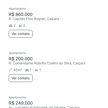
Apartamento
R$ 860.000
R. Capitão Fritz Rogner, Caiçara
2
2
Ver contato
Apartamento
Redecorar
Chegou este mês
R$ 200.000
R. Comandante Rodolfo Coelho da Silva, Caiçara
65
m²
1
1
Ver contato
Apartamento
Redecorar
R$ 249.000
Av. Juscelino Kubitschek de Oliveira, Caiçara