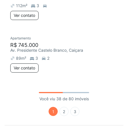
112
m²
3
Ver contato
Apartamento
R$ 745.000
Av. Presidente Castelo Branco, Caiçara
89
m²
3
2
Ver contato
Você viu 38 de 80 imóveis
1
2
3