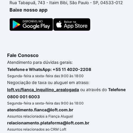
Rua Tabapuã, 743 - Itaim Bibi, São Paulo - SP, 04533-012
processo de compra, veja em nosso portal
quanto
Baixe nosso app
custa comprar um apartamento
e conte com a
gente para comprar o imóvel dos seus sonhos com
segurança e conforto. Loft, com você até as
chaves.
Fale Conosco
Atendimento para dúvidas gerais:
Telefone e WhatsApp: +55 11 4020-2208
Segunda-feira a sexta-feira das 9:00 às 18:00
Negociação de taxa ou aluguel em atraso:
loft.vc/fianca_inquilino_arealogada
ou através do
Telefone
0800 001 6003
Segunda-feira a sexta-feira das 9:00 às 18:00
atendimento.fianca@loft.com.br
Assuntos relacionados a Fiança Aluguel
relacionamento.plataforma@loft.com.br
Assuntos relacionados ao CRM Loft