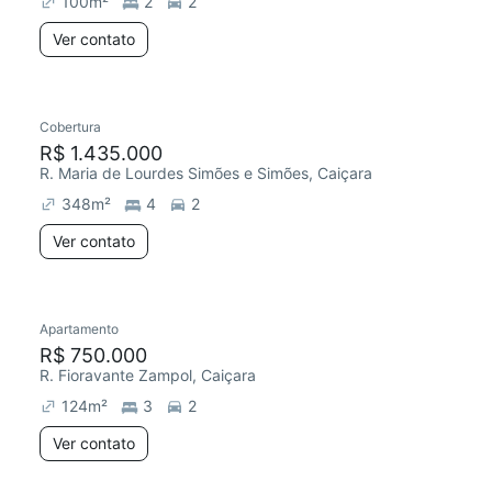
100
m²
2
2
Ver contato
Cobertura
Redecorar
R$ 1.435.000
R. Maria de Lourdes Simões e Simões, Caiçara
348
m²
4
2
Ver contato
Apartamento
Redecorar
R$ 750.000
R. Fioravante Zampol, Caiçara
124
m²
3
2
Ver contato