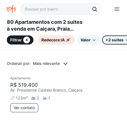
80 Apartamentos com 2 suites
à venda em Caiçara, Praia
Grande, SP
Filtrar
Redecore IA
Valor
+2 suítes
4
Ordenar por:
Mais relevante
Apartamento
Redecorar
R$ 519.400
Av. Presidente Castelo Branco, Caiçara
123
m²
2
1
Ver contato