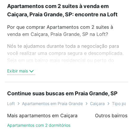
Apartamentos com 2 suites à venda em
Caiçara, Praia Grande, SP: encontre na Loft
Por que comprar Apartamentos com 2 suites à
venda em Caiçara, Praia Grande, SP na Loft?
Nós te ajudamos durante toda a negociação para
você realizar uma compra segura e descomplicada.
Seja em um bairro mais residencial ou perto do
trabalho e do metrô, aqui você vai encontrar a
Exibir mais
oferta ideal de Apartamentos com 2 suites à venda
em Caiçara, Praia Grande, SP para conquistar seu
sonho. Agende uma visita presencial ou por
Continue suas buscas em Praia Grande, SP
videochamada, é grátis, sem compromisso e você
ainda conta com mais de 46 mil corretores e
Loft
Apartamentos em Praia Grande
Caiçara
Tipo padrã
imobiliárias te ajudando na compra, venda ou troca
Mais apartamentos em Caiçara
de imóveis.
Apartamentos com 2 dormitórios
Como escolher um imóvel?