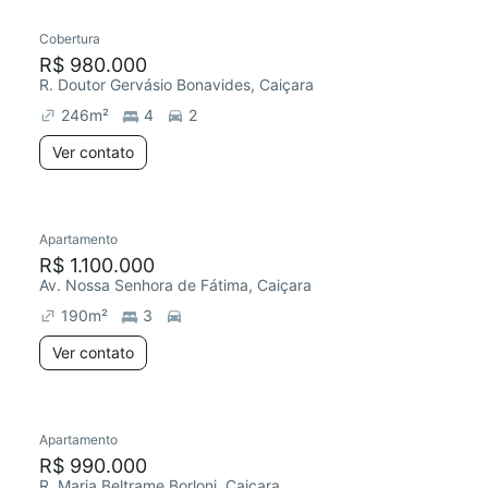
Cobertura
R$ 980.000
R. Doutor Gervásio Bonavides, Caiçara
246
m²
4
2
Ver contato
Apartamento
Redecorar
Chegou este mês
R$ 1.100.000
Av. Nossa Senhora de Fátima, Caiçara
190
m²
3
Ver contato
Apartamento
Chegou este mês
R$ 990.000
R. Maria Beltrame Borloni, Caiçara