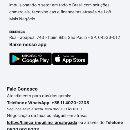
impulsionando o setor em todo o Brasil com soluções
Apartamentos com 2 vagas à venda em Alto da Boa
comerciais, tecnológicas e financeiras através da Loft
Vista, Sorocaba, SP que custam a partir de R$ 0 e
Mais Negócio.
com nossas opções de financiamento imobiliário as
parcelas podem se adequar ao seu orçamento. Se
ENDEREÇO
ainda tem alguma dúvida dos custos envolvidos no
Rua Tabapuã, 743 - Itaim Bibi, São Paulo - SP, 04533-012
processo de compra, veja em nosso portal
quanto
Baixe nosso app
custa comprar um apartamento
e conte com a
gente para comprar o imóvel dos seus sonhos com
segurança e conforto. Loft, com você até as
chaves.
Fale Conosco
Atendimento para dúvidas gerais:
Telefone e WhatsApp: +55 11 4020-2208
Segunda-feira a sexta-feira das 9:00 às 18:00
Negociação de taxa ou aluguel em atraso:
loft.vc/fianca_inquilino_arealogada
ou através do
Telefone
0800 001 6003