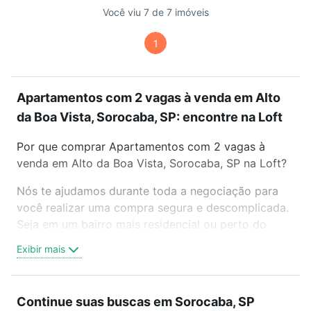
Você viu 7 de 7 imóveis
1
Apartamentos com 2 vagas à venda em Alto
da Boa Vista, Sorocaba, SP: encontre na Loft
Por que comprar Apartamentos com 2 vagas à
venda em Alto da Boa Vista, Sorocaba, SP na Loft?
Nós te ajudamos durante toda a negociação para
você realizar uma compra segura e descomplicada.
Seja em um bairro mais residencial ou perto do
trabalho e do metrô, aqui você vai encontrar a
Exibir mais
oferta ideal de Apartamentos com 2 vagas à venda
em Alto da Boa Vista, Sorocaba, SP para conquistar
seu sonho. Agende uma visita presencial ou por
Continue suas buscas em Sorocaba, SP
videochamada, é grátis, sem compromisso e você