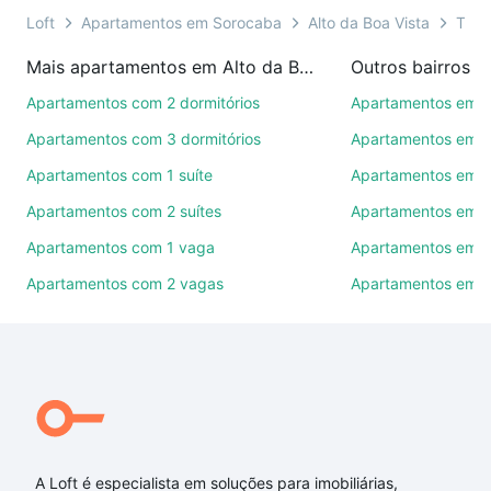
ainda conta com mais de 46 mil corretores e
Loft
Apartamentos em Sorocaba
Alto da Boa Vista
Tipo
imobiliárias te ajudando na compra, venda ou troca
Mais apartamentos em Alto da Boa Vista
Outros bairros 
de imóveis.
Apartamentos com 2 dormitórios
Apartamentos em C
Como escolher um imóvel?
Apartamentos com 3 dormitórios
Apartamentos em Vi
Use barra de busca no topo para pesquisar por
Apartamentos com 1 suíte
Apartamentos em J
ruas, bairros e até condomínios favoritos. Você
Apartamentos com 2 suítes
Apartamentos em J
também pode usar os filtros como quantidade de
quartos, suítes, com ou sem vaga de garagem para
Apartamentos com 1 vaga
Apartamentos em Vi
combinar perfeitamente com o preço, metragem e
Apartamentos com 2 vagas
Apartamentos em J
comodidades, como piscina, academia, salão de
festas ou área verde e encontrar Apartamentos com
2 vagas à venda em Alto da Boa Vista, Sorocaba,
SP ideal para você na Loft.
Qual o preço de Apartamentos com 2 vagas à
venda em Alto da Boa Vista, Sorocaba, SP?
A Loft é especialista em soluções para imobiliárias,
Aqui na Loft temos a oferta ideal para você, com