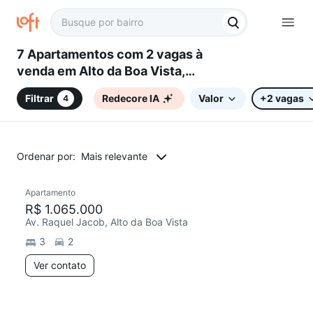
7 Apartamentos com 2 vagas à
venda em Alto da Boa Vista,
Sorocaba, SP
Filtrar
Redecore IA
Valor
+2 vagas
4
Ordenar por:
Mais relevante
Apartamento
Redecorar
R$ 1.065.000
Av. Raquel Jacob, Alto da Boa Vista
3
2
Ver contato