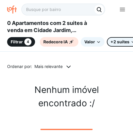
0 Apartamentos com 2 suites à
venda em Cidade Jardim,
Sorocaba, SP
Filtrar
Redecore IA
Valor
+2 suítes
4
Ordenar por:
Mais relevante
Nenhum imóvel
encontrado :/