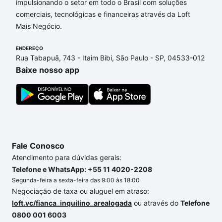
impulsionando o setor em todo o Brasil com soluções
Apartamentos com 2 suites à venda em Cidade
comerciais, tecnológicas e financeiras através da Loft
Jardim, Sorocaba, SP que custam a partir de R$ 0 e
Mais Negócio.
com nossas opções de financiamento imobiliário as
parcelas podem se adequar ao seu orçamento. Se
ENDEREÇO
ainda tem alguma dúvida dos custos envolvidos no
Rua Tabapuã, 743 - Itaim Bibi, São Paulo - SP, 04533-012
processo de compra, veja em nosso portal
quanto
Baixe nosso app
custa comprar um apartamento
e conte com a
gente para comprar o imóvel dos seus sonhos com
segurança e conforto. Loft, com você até as
chaves.
Fale Conosco
Atendimento para dúvidas gerais:
Telefone e WhatsApp: +55 11 4020-2208
Segunda-feira a sexta-feira das 9:00 às 18:00
Negociação de taxa ou aluguel em atraso:
loft.vc/fianca_inquilino_arealogada
ou através do
Telefone
0800 001 6003