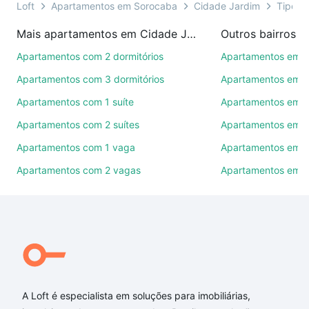
ainda conta com mais de 46 mil corretores e
Loft
Apartamentos em Sorocaba
Cidade Jardim
Tipo pa
imobiliárias te ajudando na compra, venda ou troca
Mais apartamentos em Cidade Jardim
Outros bairros 
de imóveis.
Apartamentos com 2 dormitórios
Apartamentos em C
Como escolher um imóvel?
Apartamentos com 3 dormitórios
Apartamentos em Vi
Use barra de busca no topo para pesquisar por
Apartamentos com 1 suíte
Apartamentos em J
ruas, bairros e até condomínios favoritos. Você
Apartamentos com 2 suítes
Apartamentos em J
também pode usar os filtros como quantidade de
quartos, suítes, com ou sem vaga de garagem para
Apartamentos com 1 vaga
Apartamentos em Vi
combinar perfeitamente com o preço, metragem e
Apartamentos com 2 vagas
Apartamentos em J
comodidades, como piscina, academia, salão de
festas ou área verde e encontrar Apartamentos com
2 suites à venda em Cidade Jardim, Sorocaba, SP
ideal para você na Loft.
Qual o preço de Apartamentos com 2 suites à
venda em Cidade Jardim, Sorocaba, SP?
A Loft é especialista em soluções para imobiliárias,
Aqui na Loft temos a oferta ideal para você, com