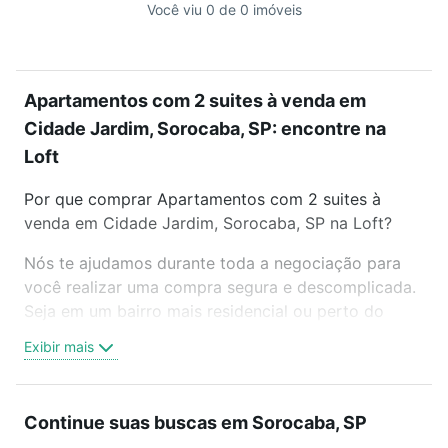
Você viu 0 de 0 imóveis
Apartamentos com 2 suites à venda em
Cidade Jardim, Sorocaba, SP: encontre na
Loft
Por que comprar Apartamentos com 2 suites à
venda em Cidade Jardim, Sorocaba, SP na Loft?
Nós te ajudamos durante toda a negociação para
você realizar uma compra segura e descomplicada.
Seja em um bairro mais residencial ou perto do
trabalho e do metrô, aqui você vai encontrar a
Exibir mais
oferta ideal de Apartamentos com 2 suites à venda
em Cidade Jardim, Sorocaba, SP para conquistar
seu sonho. Agende uma visita presencial ou por
Continue suas buscas em Sorocaba, SP
videochamada, é grátis, sem compromisso e você