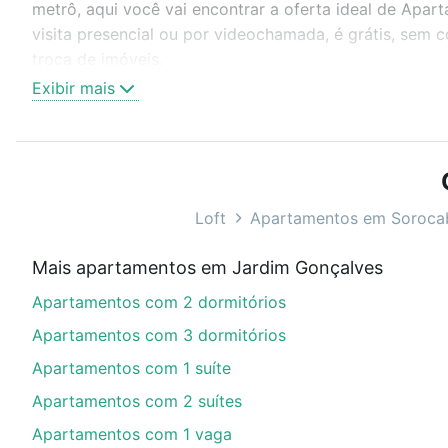
metrô, aqui você vai encontrar a oferta ideal de Ap
visita presencial ou por videochamada, é grátis, sem
troca de imóveis.
Exibir mais
Como escolher um imóvel?
Use barra de busca no topo para pesquisar por ruas, 
ou sem vaga de garagem para combinar perfeitamente 
Apartamentos com 2 quartos à venda em Jardim Gonçal
Loft
Apartamentos em Soroca
Qual o preço de Apartamentos com 2 quartos à 
Mais apartamentos em Jardim Gonçalves
Aqui na Loft temos a oferta ideal para você, com Ap
Apartamentos com 2 dormitórios
opções de financiamento imobiliário as parcelas pod
veja em nosso portal
quanto custa comprar um apart
Apartamentos com 3 dormitórios
até as chaves.
Apartamentos com 1 suíte
Apartamentos com 2 suítes
Apartamentos com 1 vaga