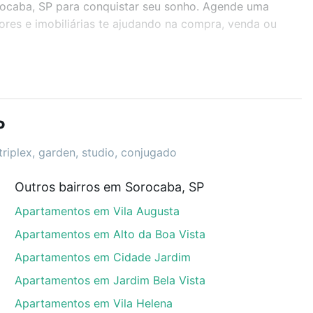
rocaba, SP para conquistar seu sonho. Agende uma
ores e imobiliárias te ajudando na compra, venda ou
r os filtros como quantidade de quartos, suítes, com
demia, salão de festas ou área verde e encontrar
P
triplex, garden, studio, conjugado
Outros bairros em Sorocaba, SP
orocaba, SP que custam a partir de R$ 0 e com nossas
Apartamentos em Vila Augusta
ida dos custos envolvidos no processo de compra,
us sonhos com segurança e conforto. Loft, com você
Apartamentos em Alto da Boa Vista
Apartamentos em Cidade Jardim
Apartamentos em Jardim Bela Vista
Apartamentos em Vila Helena