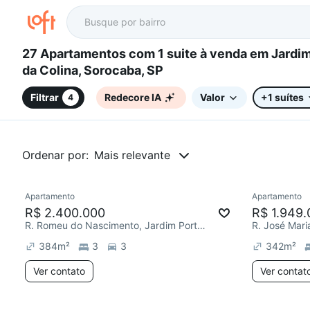
27 Apartamentos com 1 suite à venda em Jardim Portal
da Colina, Sorocaba, SP
Filtrar
Redecore IA
Valor
+1 suítes
4
Ordenar por:
Mais relevante
Apartamento
Apartamento
Chegou est
R$ 2.400.000
R$ 1.949.
R. Romeu do Nascimento, Jardim Portal da Colina
384
m²
3
3
342
m²
Ver contato
Ver contat