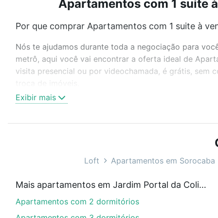
Apartamentos com 1 suite à 
Por que comprar Apartamentos com 1 suite à ven
Nós te ajudamos durante toda a negociação para você 
metrô, aqui você vai encontrar a oferta ideal de Apa
visita presencial ou por videochamada, é grátis, sem
troca de imóveis.
Exibir mais
Como escolher um imóvel?
Use barra de busca no topo para pesquisar por ruas, 
ou sem vaga de garagem para combinar perfeitamente 
Apartamentos com 1 suite à venda em Jardim Portal da
Loft
Apartamentos em Sorocaba
Qual o preço de Apartamentos com 1 suite à ven
Mais apartamentos em Jardim Portal da Colina
Aqui na Loft temos a oferta ideal para você, com Apa
Apartamentos com 2 dormitórios
nossas opções de financiamento imobiliário as parce
compra, veja em nosso portal
quanto custa comprar 
Apartamentos com 3 dormitórios