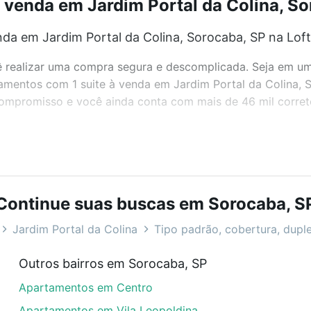
venda em Jardim Portal da Colina, So
da em Jardim Portal da Colina, Sorocaba, SP na Lof
realizar uma compra segura e descomplicada. Seja em um b
rtamentos com 1 suite à venda em Jardim Portal da Colina,
 compromisso e você ainda conta com mais de 46 mil corret
bairros e até condomínios favoritos. Você também pode usa
com o preço, metragem e comodidades, como piscina, aca
Continue suas buscas em Sorocaba, S
 Colina, Sorocaba, SP ideal para você na Loft.
Jardim Portal da Colina
Tipo padrão, cobertura, duple
da em Jardim Portal da Colina, Sorocaba, SP?
Outros bairros em Sorocaba, SP
rtamentos com 1 suite à venda em Jardim Portal da Colina
Apartamentos em Centro
las podem se adequar ao seu orçamento. Se ainda tem algu
um apartamento
e conte com a gente para comprar o imóve
Apartamentos em Vila Leopoldina