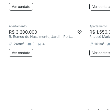
Ver contato
Ver contat
Apartamento
Apartamento
R$ 3.300.000
R$ 1.550.
R. Romeu do Nascimento, Jardim Portal da Colina
248
m²
3
4
161
m²
Ver contato
Ver contat