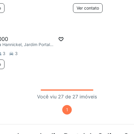
o
Ver contato
000
R. José Maria Hannickel, Jardim Portal da Colina
3
3
o
Você viu 27 de 27 imóveis
1