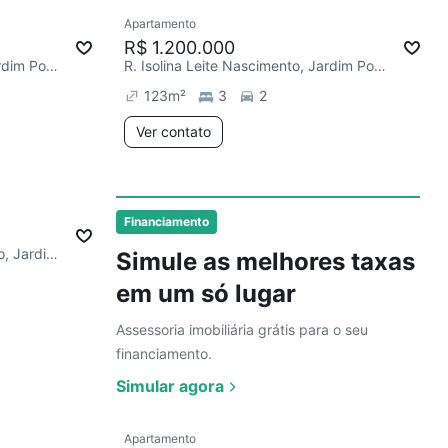
Ver
Apartamento
Redecorar
Chegou há 5 dias
R$ 1.200.000
R. Isolina Leite Nascimento, Jardim Portal da Colina
R. Isolina Leite Nascimento, Jardim Portal da Colina
123
m²
3
2
Ver contato
Ver
mês
Financiamento
R. Paulo Antônio do Nascimento, Jardim Portal da Colina
Simule as melhores taxas
em um só lugar
Assessoria imobiliária grátis para o seu
financiamento.
Simular agora
Ver
Apartamento