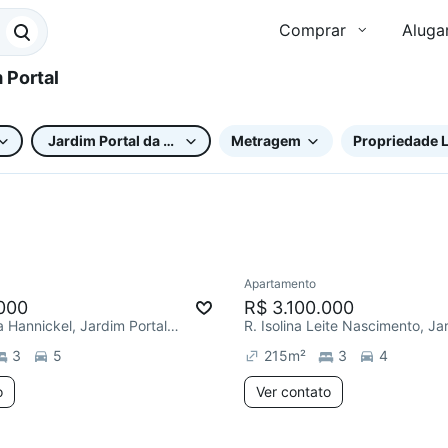
Comprar
Aluga
Jardim Portal da Colina
Metragem
Propriedade L
Apartamento
e mês
000
R$ 3.100.000
R. José Maria Hannickel, Jardim Portal da Colina
3
5
215
m²
3
4
o
Ver contato
2 anúncios