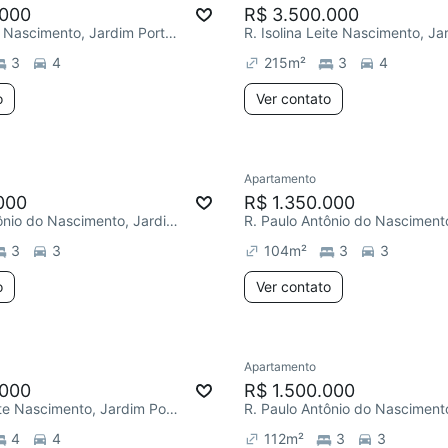
.000
R$ 3.500.000
R. Romeu do Nascimento, Jardim Portal da Colina
3
4
215
m²
3
4
o
Ver contato
Apartamento
000
R$ 1.350.000
R. Paulo Antônio do Nascimento, Jardim Portal da Colina
3
3
104
m²
3
3
o
Ver contato
Apartamento
.000
R$ 1.500.000
R. Isolina Leite Nascimento, Jardim Portal da Colina
4
4
112
m²
3
3