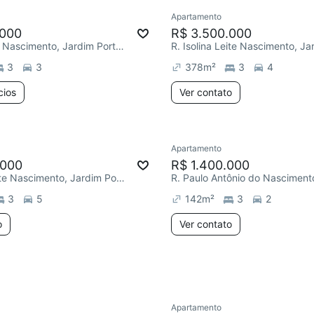
Apartamento
Redecorar
.000
R$ 3.500.000
R. Romeu do Nascimento, Jardim Portal da Colina
3
3
378
m²
3
4
cios
Ver contato
Apartamento
Redecorar
Chegou este 
.000
R$ 1.400.000
R. Isolina Leite Nascimento, Jardim Portal da Colina
3
5
142
m²
3
2
o
Ver contato
Apartamento