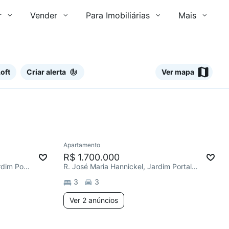
r
Vender
Para Imobiliárias
Mais
oft
Criar alerta
Ver mapa
2 anúncios
Ver
Apartamento
Redecorar
R$ 1.700.000
R. Isolina Leite Nascimento, Jardim Portal da Colina
R. José Maria Hannickel, Jardim Portal da Colina
3
3
Ver 2 anúncios