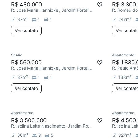
R$ 480.000
R$ 3.300
R. José Maria Hannickel, Jardim Portal da Colina
37
m²
1
1
247
m²
Ver contato
Ver contat
Studio
Apartamento
R$ 560.000
R$ 1.830.
R. José Maria Hannickel, Jardim Portal da Colina
37
m²
1
1
138
m²
Ver contato
Ver contat
Apartamento
Apartamento
R$ 3.500.000
R$ 4.500
R. Isolina Leite Nascimento, Jardim Portal da Colina
60
m²
3
5
327
m²