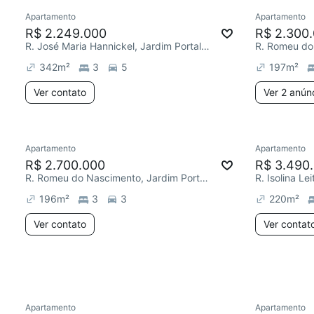
Apartamento
Apartamento
Chegou este mês
R$ 2.249.000
R$ 2.300
R. José Maria Hannickel, Jardim Portal da Colina
342
m²
3
5
197
m²
Ver contato
Ver 2 anún
Apartamento
Apartamento
Redecorar
R$ 2.700.000
R$ 3.490
R. Romeu do Nascimento, Jardim Portal da Colina
196
m²
3
3
220
m²
Ver contato
Ver contat
Apartamento
Apartamento