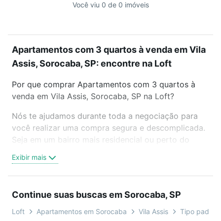
Você viu 0 de 0 imóveis
Apartamentos com 3 quartos à venda em Vila
Assis, Sorocaba, SP: encontre na Loft
Por que comprar Apartamentos com 3 quartos à
venda em Vila Assis, Sorocaba, SP na Loft?
Nós te ajudamos durante toda a negociação para
você realizar uma compra segura e descomplicada.
Seja em um bairro mais residencial ou perto do
trabalho e do metrô, aqui você vai encontrar a
Exibir mais
oferta ideal de Apartamentos com 3 quartos à
venda em Vila Assis, Sorocaba, SP para conquistar
seu sonho. Agende uma visita presencial ou por
Continue suas buscas em Sorocaba, SP
videochamada, é grátis, sem compromisso e você
ainda conta com mais de 46 mil corretores e
Loft
Apartamentos em Sorocaba
Vila Assis
Tipo padrão,