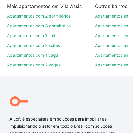
imobiliárias te ajudando na compra, venda ou troca
Mais apartamentos em Vila Assis
Outros bairros 
de imóveis.
Apartamentos com 2 dormitórios
Apartamentos em C
Como escolher um imóvel?
Apartamentos com 3 dormitórios
Apartamentos em Vi
Use barra de busca no topo para pesquisar por
Apartamentos com 1 suíte
Apartamentos em J
ruas, bairros e até condomínios favoritos. Você
Apartamentos com 2 suítes
Apartamentos em J
também pode usar os filtros como quantidade de
quartos, suítes, com ou sem vaga de garagem para
Apartamentos com 1 vaga
Apartamentos em Vi
combinar perfeitamente com o preço, metragem e
Apartamentos com 2 vagas
Apartamentos em J
comodidades, como piscina, academia, salão de
festas ou área verde e encontrar Apartamentos com
3 quartos à venda em Vila Assis, Sorocaba, SP ideal
para você na Loft.
Qual o preço de Apartamentos com 3 quartos à
venda em Vila Assis, Sorocaba, SP?
A Loft é especialista em soluções para imobiliárias,
Aqui na Loft temos a oferta ideal para você, com
impulsionando o setor em todo o Brasil com soluções
Apartamentos com 3 quartos à venda em Vila Assis,