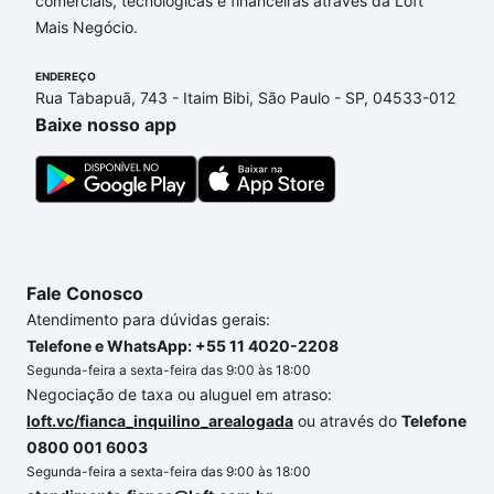
comerciais, tecnológicas e financeiras através da Loft
Sorocaba, SP que custam a partir de R$ 0 e com
Mais Negócio.
nossas opções de financiamento imobiliário as
parcelas podem se adequar ao seu orçamento. Se
ENDEREÇO
ainda tem alguma dúvida dos custos envolvidos no
Rua Tabapuã, 743 - Itaim Bibi, São Paulo - SP, 04533-012
processo de compra, veja em nosso portal
quanto
Baixe nosso app
custa comprar um apartamento
e conte com a
gente para comprar o imóvel dos seus sonhos com
segurança e conforto. Loft, com você até as
chaves.
Fale Conosco
Atendimento para dúvidas gerais:
Telefone e WhatsApp: +55 11 4020-2208
Segunda-feira a sexta-feira das 9:00 às 18:00
Negociação de taxa ou aluguel em atraso:
loft.vc/fianca_inquilino_arealogada
ou através do
Telefone
0800 001 6003
Segunda-feira a sexta-feira das 9:00 às 18:00