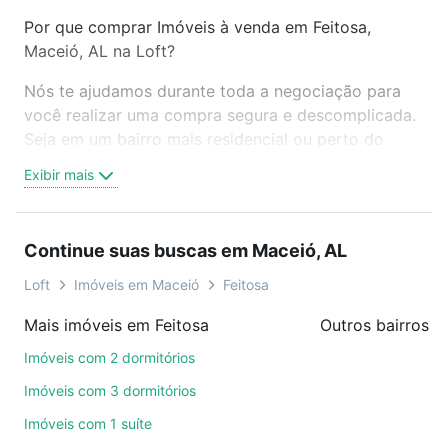
Por que comprar Imóveis à venda em Feitosa,
Maceió, AL na Loft?
Nós te ajudamos durante toda a negociação para
você realizar uma compra segura e descomplicada.
Seja em um bairro mais residencial ou perto do
trabalho e do metrô, aqui você vai encontrar a
Exibir mais
oferta ideal de Imóveis à venda em Feitosa, Maceió,
AL para conquistar seu sonho. Agende uma visita
presencial ou por videochamada, é grátis, sem
Continue suas buscas em Maceió, AL
compromisso e você ainda conta com mais de 46
mil corretores e imobiliárias te ajudando na compra,
Loft
Imóveis em Maceió
Feitosa
venda ou troca de imóveis.
Mais imóveis em Feitosa
Outros bairros 
Como escolher um imóvel?
Imóveis com 2 dormitórios
Use barra de busca no topo para pesquisar por
Imóveis com 3 dormitórios
ruas, bairros e até condomínios favoritos. Você
Imóveis com 1 suíte
também pode usar os filtros como quantidade de