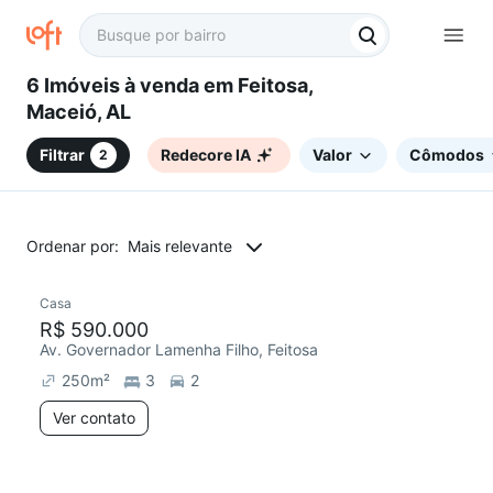
6 Imóveis à venda em Feitosa,
Maceió, AL
Filtrar
Redecore IA
Valor
Cômodos
2
Ordenar por:
Mais relevante
Casa
R$ 590.000
Av. Governador Lamenha Filho, Feitosa
250
m²
3
2
Ver contato