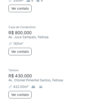
350
m²
4
4
Ver contato
Casa de Condomínio
Chegou este mês
R$ 800.000
Av. Juca Sampaio, Feitosa
160
m²
Ver contato
Terreno
Chegou este mês
R$ 430.000
Av. Otoniel Pimentel Santos, Feitosa
432.00
m²
Ver contato