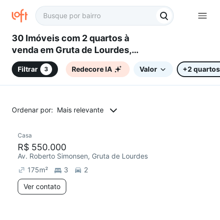
30 Imóveis com 2 quartos à
venda em Gruta de Lourdes,
Maceió, AL
Filtrar
Redecore IA
Valor
+2 quartos
3
Ordenar por:
Mais relevante
Casa
Chegou este mês
R$ 550.000
Av. Roberto Simonsen, Gruta de Lourdes
175
m²
3
2
Ver contato