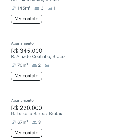
145
m²
3
1
Ver contato
Apartamento
Redecorar
Chegou este mês
R$ 345.000
R. Amado Coutinho, Brotas
70
m²
2
1
Ver contato
Apartamento
Redecorar
R$ 220.000
R. Teixeira Barros, Brotas
67
m²
3
Ver contato