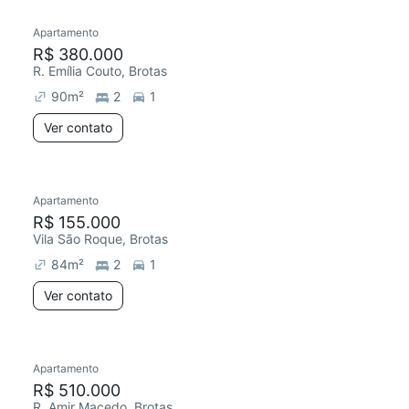
Apartamento
Redecorar
Chegou este mês
R$ 380.000
R. Emília Couto, Brotas
90
m²
2
1
Ver contato
Apartamento
Chegou este mês
R$ 155.000
Vila São Roque, Brotas
84
m²
2
1
Ver contato
Apartamento
Redecorar
R$ 510.000
R. Amir Macedo, Brotas