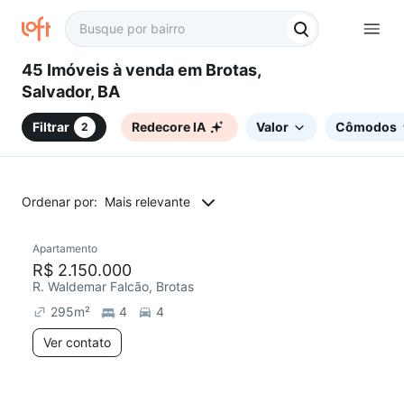
45 Imóveis à venda em Brotas,
Salvador, BA
Filtrar
Redecore IA
Valor
Cômodos
2
Ordenar por:
Mais relevante
Apartamento
R$ 2.150.000
R. Waldemar Falcão, Brotas
295
m²
4
4
Ver contato