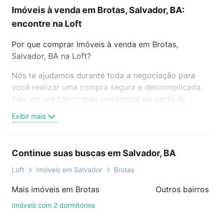
Imóveis à venda em Brotas, Salvador, BA:
encontre na Loft
Por que comprar Imóveis à venda em Brotas,
Salvador, BA na Loft?
Nós te ajudamos durante toda a negociação para
você realizar uma compra segura e descomplicada.
Seja em um bairro mais residencial ou perto do
trabalho e do metrô, aqui você vai encontrar a
Exibir mais
oferta ideal de Imóveis à venda em Brotas,
Salvador, BA para conquistar seu sonho. Agende
uma visita presencial ou por videochamada, é grátis,
Continue suas buscas em Salvador, BA
sem compromisso e você ainda conta com mais de
46 mil corretores e imobiliárias te ajudando na
Loft
Imóveis em Salvador
Brotas
compra, venda ou troca de imóveis.
Mais imóveis em Brotas
Outros bairros e
Como escolher um imóvel?
Imóveis com 2 dormitórios