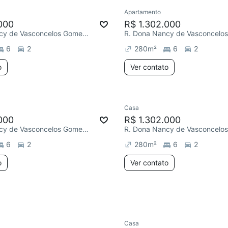
Apartamento
ar
Redecorar
000
R$ 1.302.000
R. Dona Nancy de Vasconcelos Gomes, Horto
6
2
280
m²
6
2
o
Ver contato
Casa
ar
Redecorar
000
R$ 1.302.000
R. Dona Nancy de Vasconcelos Gomes, Horto
6
2
280
m²
6
2
o
Ver contato
Casa