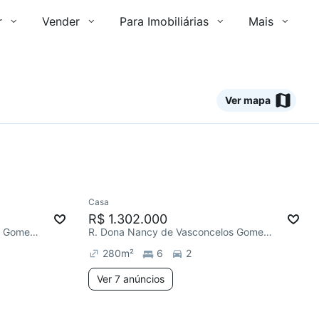
r
Vender
Para Imobiliárias
Mais
Ver mapa
7 anúncios
Ver
Casa
Redecorar
R$ 1.302.000
R. Dona Nancy de Vasconcelos Gomes, Horto
R. Dona Nancy de Vasconcelos Gomes, Horto
280
m²
6
2
Ver 7 anúncios