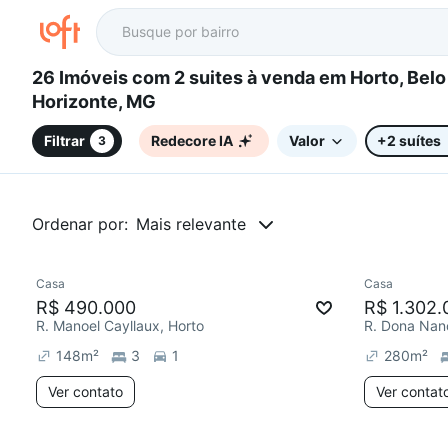
26 Imóveis com 2 suites à venda em Horto, Belo
Horizonte, MG
Filtrar
Redecore IA
Valor
+2 suítes
3
Ordenar por:
Mais relevante
Casa
Casa
Redecorar
Redecor
R$ 490.000
R$ 1.302.
R. Manoel Cayllaux, Horto
148
m²
3
1
280
m²
Ver contato
Ver contat