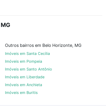
r os filtros como quantidade de quartos, suítes, com
demia, salão de festas ou área verde e encontrar
, MG
ue custam a partir de R$ 0 e com nossas opções de
Outros bairros em Belo Horizonte, MG
tos envolvidos no processo de compra, veja em nosso
Imóveis em Santa Cecília
egurança e conforto. Loft, com você até as chaves.
Imóveis em Pompeia
Imóveis em Santo Antônio
Imóveis em Liberdade
Imóveis em Anchieta
Imóveis em Buritis