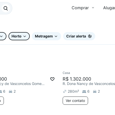
Comprar
Aluga
Horto
Metragem
Criar alerta
Casa
ar
Redecorar
000
R$ 1.302.000
R. Dona Nancy de Vasconcelos Gomes, Horto
6
2
280
m²
6
2
o
Ver contato