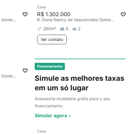
Ver
Casa
Redecorar
R$ 1.302.000
R. Dona Nancy de Vasconcelos Gomes, Horto
R. Dona Nancy de Vasconcelos Gomes, Horto
280
m²
6
2
Ver contato
Ver
Financiamento
R. Dona Nancy de Vasconcelos Gomes, Horto
Simule as melhores taxas
em um só lugar
Assessoria imobiliária grátis para o seu
financiamento.
Simular agora
Ver
Casa