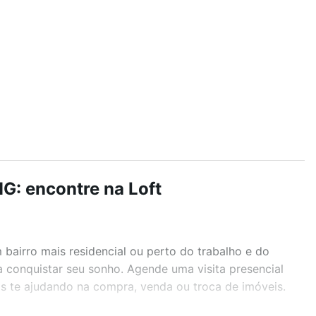
G: encontre na Loft
airro mais residencial ou perto do trabalho e do
a conquistar seu sonho. Agende uma visita presencial
as te ajudando na compra, venda ou troca de imóveis.