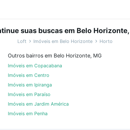
bairros e até condomínios favoritos. Você também pode usa
com o preço, metragem e comodidades, como piscina, aca
e, MG ideal para você na Loft.
tinue suas buscas em Belo Horizonte
m Horto, Belo Horizonte, MG?
Loft
Imóveis em Belo Horizonte
Horto
veis com 2 suites à venda em Horto, Belo Horizonte, MG q
Outros bairros em Belo Horizonte, MG
uar ao seu orçamento. Se ainda tem alguma dúvida dos cus
Imóveis em Copacabana
 com a gente para comprar o imóvel dos seus sonhos com s
Imóveis em Centro
Imóveis em Ipiranga
Imóveis em Paraíso
Imóveis em Jardim América
Imóveis em Penha