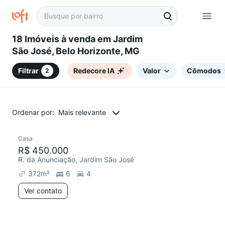
18 Imóveis à venda em Jardim
São José, Belo Horizonte, MG
Filtrar
Redecore IA
Valor
Cômodos
2
Ordenar por:
Mais relevante
Casa
Redecorar
R$ 450.000
R. da Anunciação, Jardim São José
372
m²
6
4
Ver contato