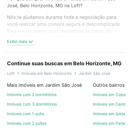
José, Belo Horizonte, MG na Loft?
Nós te ajudamos durante toda a negociação para
você realizar uma compra segura e descomplicada.
Seja em um bairro mais residencial ou perto do
trabalho e do metrô, aqui você vai encontrar a
Exibir mais
oferta ideal de Imóveis à venda em Jardim São
José, Belo Horizonte, MG para conquistar seu
sonho. Agende uma visita presencial ou por
Continue suas buscas em Belo Horizonte, MG
videochamada, é grátis, sem compromisso e você
ainda conta com mais de 46 mil corretores e
Loft
Imóveis em Belo Horizonte
Jardim São José
imobiliárias te ajudando na compra, venda ou troca
Mais imóveis em Jardim São José
de imóveis.
Imóveis com 2 dormitórios
Imóveis em Copac
Como escolher um imóvel?
Imóveis com 3 dormitórios
Imóveis em Centro
Use barra de busca no topo para pesquisar por
Imóveis com 1 suíte
Imóveis em Ipirang
ruas, bairros e até condomínios favoritos. Você
Imóveis com 2 suítes
Imóveis em Paraíso
também pode usar os filtros como quantidade de