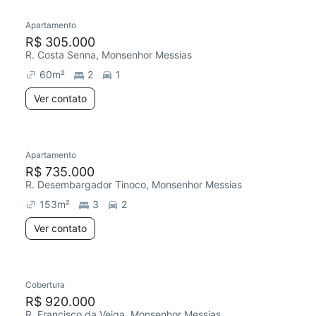
Apartamento
Redecorar
R$ 305.000
R. Costa Senna, Monsenhor Messias
60
m²
2
1
Ver contato
Apartamento
R$ 735.000
R. Desembargador Tinoco, Monsenhor Messias
153
m²
3
2
Ver contato
3 anúncios
Cobertura
Redecorar
R$ 920.000
R. Francisco da Veiga, Monsenhor Messias