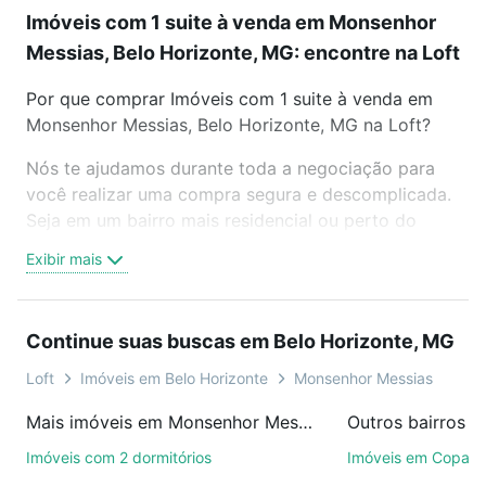
Imóveis com 1 suite à venda em Monsenhor
Messias, Belo Horizonte, MG: encontre na Loft
Por que comprar Imóveis com 1 suite à venda em
Monsenhor Messias, Belo Horizonte, MG na Loft?
Nós te ajudamos durante toda a negociação para
você realizar uma compra segura e descomplicada.
Seja em um bairro mais residencial ou perto do
trabalho e do metrô, aqui você vai encontrar a
Exibir mais
oferta ideal de Imóveis com 1 suite à venda em
Monsenhor Messias, Belo Horizonte, MG para
conquistar seu sonho. Agende uma visita presencial
Continue suas buscas em Belo Horizonte, MG
ou por videochamada, é grátis, sem compromisso e
você ainda conta com mais de 46 mil corretores e
Loft
Imóveis em Belo Horizonte
Monsenhor Messias
imobiliárias te ajudando na compra, venda ou troca
Mais imóveis em Monsenhor Messias
de imóveis.
Imóveis com 2 dormitórios
Imóveis em Copac
Como escolher um imóvel?