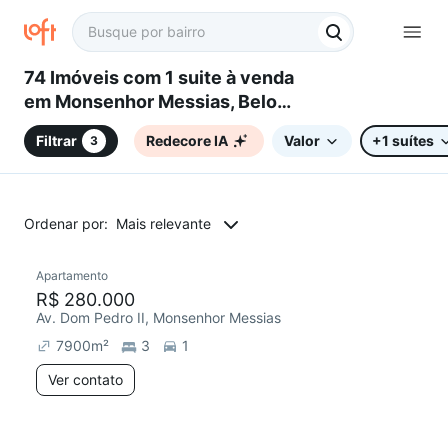
74 Imóveis com 1 suite à venda
em Monsenhor Messias, Belo
Horizonte, MG
Filtrar
Redecore IA
Valor
+1 suítes
3
Ordenar por:
Mais relevante
Apartamento
Redecorar
R$ 280.000
Av. Dom Pedro II, Monsenhor Messias
7900
m²
3
1
Ver contato