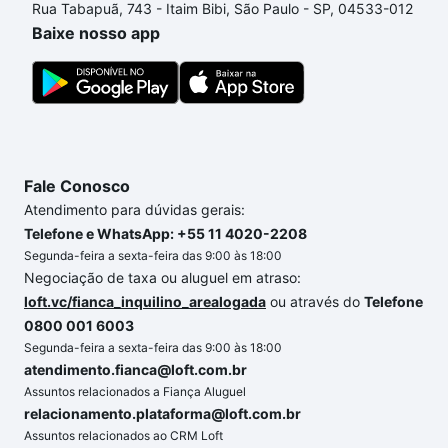
Rua Tabapuã, 743 - Itaim Bibi, São Paulo - SP, 04533-012
processo de compra, veja em nosso portal
quanto
Baixe nosso app
custa comprar um apartamento
e conte com a
gente para comprar o imóvel dos seus sonhos com
segurança e conforto. Loft, com você até as
chaves.
Fale Conosco
Atendimento para dúvidas gerais:
Telefone e WhatsApp: +55 11 4020-2208
Segunda-feira a sexta-feira das 9:00 às 18:00
Negociação de taxa ou aluguel em atraso:
loft.vc/fianca_inquilino_arealogada
ou através do
Telefone
0800 001 6003
Segunda-feira a sexta-feira das 9:00 às 18:00
atendimento.fianca@loft.com.br
Assuntos relacionados a Fiança Aluguel
relacionamento.plataforma@loft.com.br
Assuntos relacionados ao CRM Loft